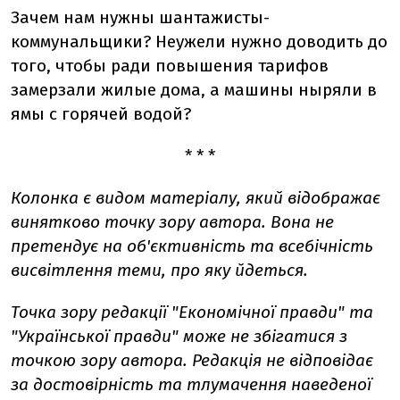
Зачем нам нужны шантажисты-
коммунальщики? Неужели нужно доводить до
того, чтобы ради повышения тарифов
замерзали жилые дома, а машины ныряли в
ямы с горячей водой?
* * *
Колонка є видом матеріалу, який відображає
винятково точку зору автора. Вона не
претендує на об'єктивність та всебічність
висвітлення теми, про яку йдеться.
Точка зору редакції "Економічної правди" та
"Української правди" може не збігатися з
точкою зору автора. Редакція не відповідає
за достовірність та тлумачення наведеної