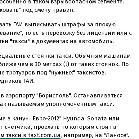
 особенно в таком взрывоопасном сегменте.
ковать" под смену правил.
язать ГАИ выписывать штрафы за плохую
евание", то есть перевозку без лицензии или с
тки "такси" в документах на автомобиль.
специальные стоянки такси. Обычным машинам
иже чем в 30 метрах (!) от таких стоянок. По
зле тротуаров под "нужных" таксистов.
удников ГАИ.
в аэропорту "Борисполь". Останавливаться
так называемым уполномоченным такси.
е в канун "Евро-2012" Hyundai Sonata или
оят счетчики, проехать по которым стоит в
м такси в taxt.com.ua
, например, на "Ланосе".