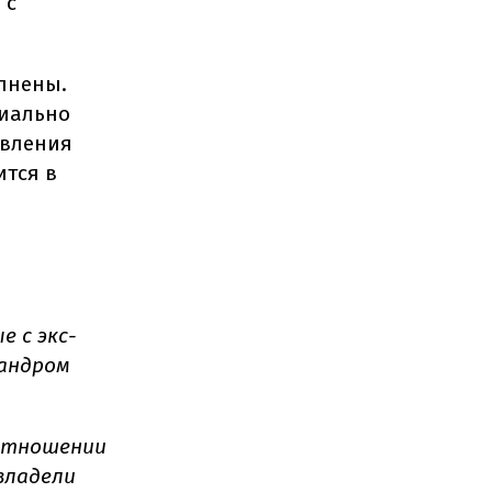
 с
лнены.
циально
авления
ится в
е с экс-
андром
отношении
владели