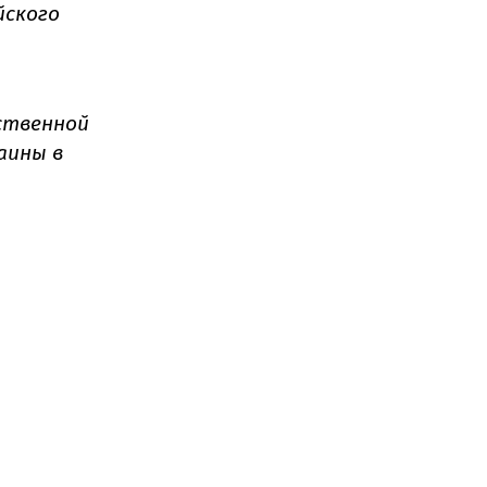
йского
йственной
аины в