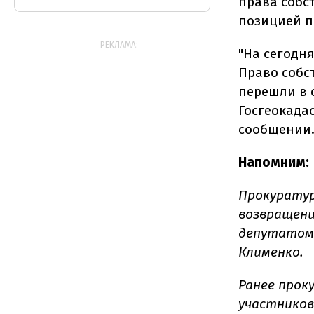
права собс
позицией п
РЕКЛАМА:
"На сегодн
Право собс
перешли в 
Госгеокадас
сообщении
Напомним:
Прокурату
возвращени
депутатом 
Клименко.
Ранее прок
участников