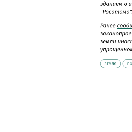
зданием в 
"Росатома"
Ранее
сооб
законопрое
земли инос
упрощенном
ЗЕМЛЯ
РО