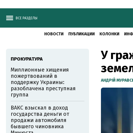
ВСЕ РАЗДЕЛЫ
НОВОСТИ
ПУБЛИКАЦИИ
КОЛОНКИ
ИНФ
У гра
ПРОКУРАТУРА
земел
Миллионные хищения
пожертвований в
АНДРІЙ МУРАВ
поддержку Украины:
разоблачена преступная
группа
ВАКС взыскал в доход
государства деньги от
продажи автомобиля
бывшего чиновника
Минюста