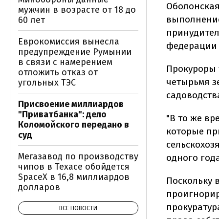
Оболонская
мужчин в возрасте от 18 до
выполнение
60 лет
принудител
Еврокомиссия вынесла
федерации 
предупреждение Румынии
в связи с намерением
Прокуроры 
отложить отказ от
четырьмя з
угольных ТЭС
садоводств
Присвоение миллиардов
"Приватбанка": дело
"В то же в
Коломойского передано в
которые пр
суд
сельскохоз
Мегазавод по производству
одного года
чипов в Техасе обойдется
SpaceX в 16,8 миллиардов
Поскольку 
долларов
проигнорир
прокуратур
ВСЕ НОВОСТИ