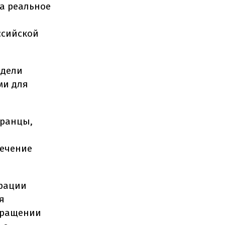
а реальное
ссийской
адели
ми для
транцы,
течение
ерации
я
екращении