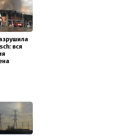
разрушила
sch: вся
ия
ена