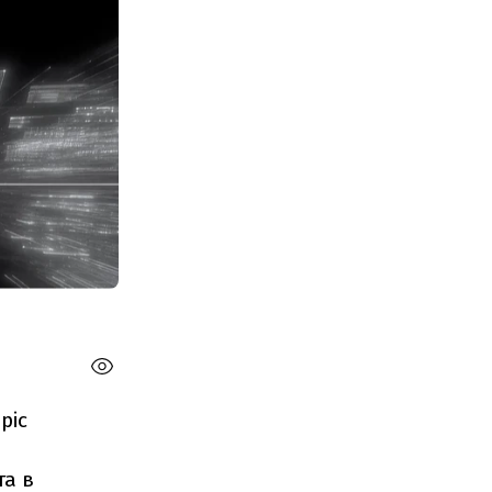
pic
та в