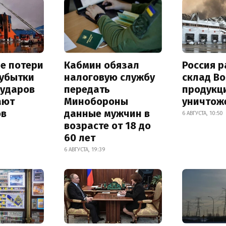
е потери
Кабмин обязал
Россия 
 убытки
налоговую службу
склад Bo
 ударов
передать
продукц
ают
Минобороны
уничтож
ов
данные мужчин в
6 АВГУСТА, 10:50
возрасте от 18 до
60 лет
6 АВГУСТА, 19:39