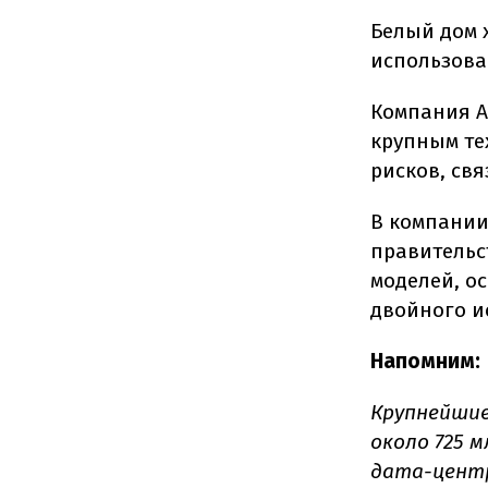
Белый дом 
использова
Компания A
крупным те
рисков, св
В компании
правительс
моделей, о
двойного и
Напомним:
Крупнейшие
около 725 
дата-центр