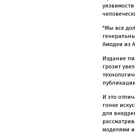
уязвимости
человеческ
"Мы все дол
генеральны
Амодеи из A
Издание пи
грозит уве
технологич
публикации
И это отли
гонке иску
для внедре
рассматрив
моделями и