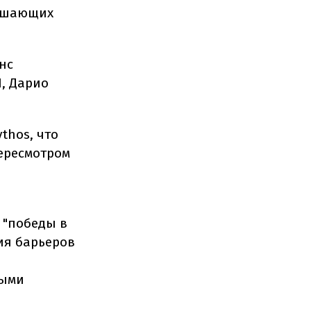
вышающих
нс
, Дарио
thos, что
ересмотром
 "победы в
ия барьеров
ными