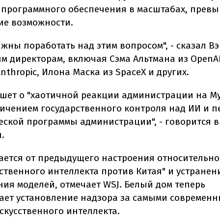
 программного обеспечения в масштабах, пре
ие возможности.
жны поработать над этим вопросом", - сказал Вэ
м директорам, включая Сэма Альтмана из OpenAI
nthropic, Илона Маска из SpaceX и других.
шет о "хаотичной реакции администрации на My
личением государственного контроля над ИИ и п
еской программы администрации", - говорится в
.
чается от предыдущего настроения относительно
сственного интеллекта против Китая" и устранен
ния моделей, отмечает WSJ. Белый дом теперь
ает установление надзора за самыми современ
скусственного интеллекта.