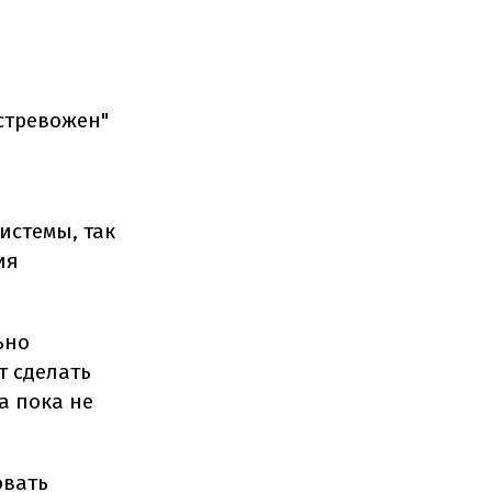
стревожен"
истемы, так
ия
ьно
т сделать
а пока не
овать