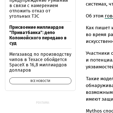
предупреждение Румынии
системах, ч
в связи с намерением
отложить отказ от
Об этом
гов
угольных ТЭС
Присвоение миллиардов
Как пишет 
"Приватбанка": дело
во время р
Коломойского передано в
искусствен
суд
Участники 
Мегазавод по производству
чипов в Техасе обойдется
и потенциа
SpaceX в 16,8 миллиардов
уязвимосте
долларов
Такие моде
ВСЕ НОВОСТИ
обнаружива
возможными
имеют защи
РЕКЛАМА:
Mythos спо