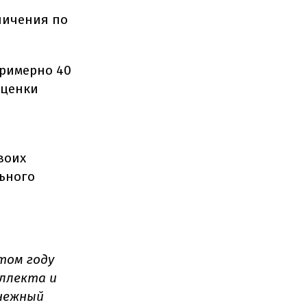
ничения по
примерно 40
оценки
воих
льного
том году
еллекта и
енежный