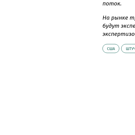
поток.
На рынке т
будут эксп
экспертизо
США
ШТУЧ