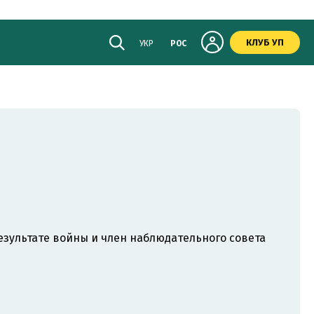
КЛУБ УП
УКР
РОС
езультате войны и член наблюдательного совета