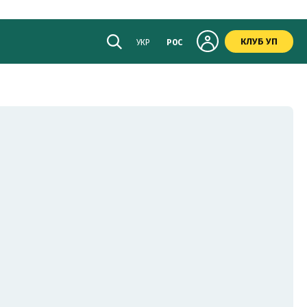
КЛУБ УП
УКР
РОС