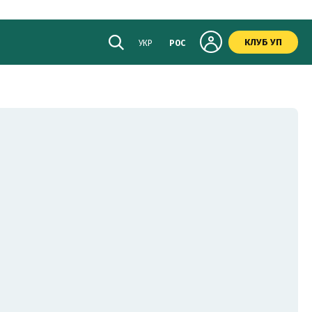
КЛУБ УП
УКР
РОС