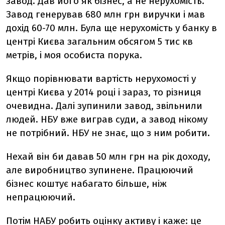
завод. Дав його як бізнес, а не нерухомість.
Завод генерував 680 млн грн виручки і мав
дохід 60-70 млн. Була ще нерухомість у банку в
центрі Києва загальним обсягом 5 тис кв
метрів, і моя особиста порука.
Якщо порівнювати вартість нерухомості у
центрі Києва у 2014 році і зараз, то різниця
очевидна. Далі зупинили завод, звільнили
людей. НБУ вже виграв суди, а завод нікому
не потрібний. НБУ не знає, що з ним робити.
Нехай він би давав 50 млн грн на рік доходу,
але виробництво зупинене. Працюючий
бізнес коштує набагато більше, ніж
непрацюючий.
Потім НАБУ робить оцінку активу і каже: це