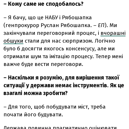
– Кому саме не сподобалось?
– Я бачу, що це НАБУ і Рябошапка
(генпрокурор Руслан Рябошапка. –
ЕП
). Ми
закінчували переговорний процес, і
вчорашні
обшуки
стали для нас сюрпризом. Логічно
було б досягти якогось консенсусу, але ми
отримали шум та імітацію процесу. Тепер мені
важче буде вести переговори.
– Наскільки я розумію, для вирішення такої
ситуації у держави немає інструментів. Як це
взагалі можна зробити?
– Для того, щоб побудувати міст, треба
почати його будувати.
Держава повинна прагматично оцінювати,