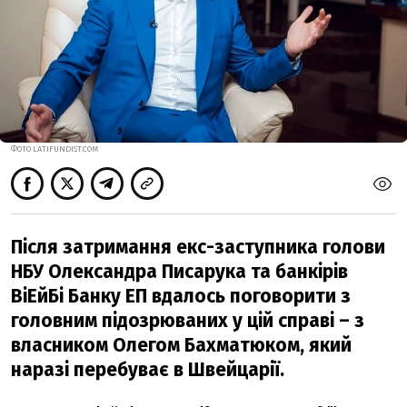
ФОТО LATIFUNDIST.COM
Після затримання екс-заступника голови
НБУ Олександра Писарука та банкірів
ВіЕйБі Банку ЕП вдалось поговорити з
головним підозрюваних у цій справі – з
власником Олегом Бахматюком, який
наразі перебуває в Швейцарії.