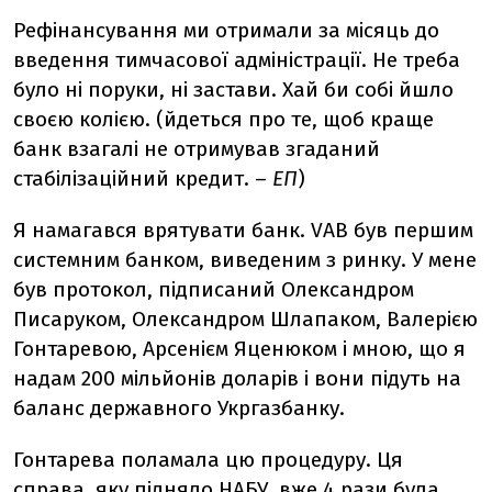
Рефінансування ми отримали за місяць до
введення тимчасової адміністрації. Не треба
було ні поруки, ні застави. Хай би собі йшло
своєю колією. (йдеться про те, щоб краще
банк взагалі не отримував згаданий
стабілізаційний кредит. –
ЕП
)
Я намагався врятувати банк. VAB був першим
системним банком, виведеним з ринку. У мене
був протокол, підписаний Олександром
Писаруком, Олександром Шлапаком, Валерією
Гонтаревою, Арсенієм Яценюком і мною, що я
надам 200 мільйонів доларів і вони підуть на
баланс державного Укргазбанку.
Гонтарева поламала цю процедуру. Ця
справа, яку підняло НАБУ, вже 4 рази була