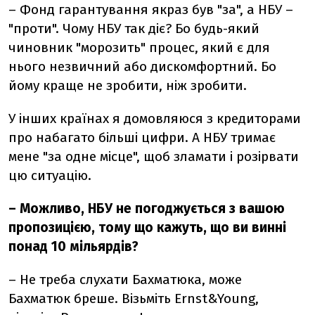
– Фонд гарантування якраз був "за", а НБУ –
"проти". Чому НБУ так діє? Бо будь-який
чиновник "морозить" процес, який є для
нього незвичний або дискомфортний. Бо
йому краще не зробити, ніж зробити.
У інших країнах я домовляюся з кредиторами
про набагато більші цифри. А НБУ тримає
мене "за одне місце", щоб зламати і розірвати
цю ситуацію.
– Можливо, НБУ не погоджується з вашою
пропозицією, тому що кажуть, що ви винні
понад 10 мільярдів?
– Не треба слухати Бахматюка, може
Бахматюк бреше. Візьміть Ernst&Young,