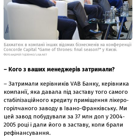
Бахматюк в компанії інших відомих бізнесменів н
а конференції
Concorde Capital "Game of thrones: final season?" у Києві.
ФОТО АНДРЕЙ ГУДЗЕНКО/LIGA.NET
– Кого з ваших менеджерів затримали?
– Затримали керівників VAB Банку, керівника
компанії, яка давала під заставу того самого
стабілізаційного кредиту приміщення лікеро-
горілчаного заводу в Івано-Франківську. Ми
цей завод побудували за 37 млн дол у 2004-
2005 році і дали його в заставу, коли брали
рефінансування.