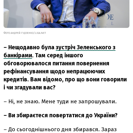
ФОТО АНДРЕЙ ГУДЗЕНКО/LIGA.NET
– Нещодавно була
зустріч Зеленського з
банкірами
. Там серед іншого
обговорювалося питання повернення
рефінансування щодо непрацюючих
кредитів. Вам відомо, про що вони говорили
і чи згадували вас?
– Ні, не знаю. Мене туди не запрошували.
– Ви збираєтеся повертатися до України?
– До сьогоднішнього дня збирався. Зараз