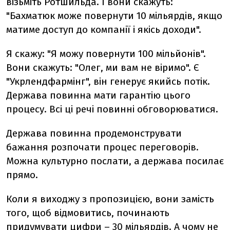
візьміть Ротшильда. І вони скажуть:
"Бахматюк може повернути 10 мільярдів, якщо
матиме доступ до компанії і якісь доходи".
Я скажу: "Я можу повернути 100 мільйонів".
Вони скажуть: "Олег, ми вам не віримо". Є
"Укрлендфармінг", він генерує якийсь потік.
Держава повинна мати гарантію цього
процесу. Всі ці речі повинні обговорюватися.
Держава повинна продемонструвати
бажання розпочати процес переговорів.
Можна культурно послати, а держава посилає
прямо.
Коли я виходжу з пропозицією, вони замість
того, щоб відмовитись, починають
придумувати цифри – 30 мільярдів. А чому не