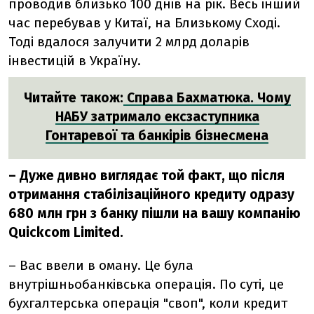
проводив близько 100 днів на рік. Весь інший
час перебував у Китаї, на Близькому Сході.
Тоді вдалося залучити 2 млрд доларів
інвестицій в Україну.
Читайте також:
Справа Бахматюка. Чому
НАБУ затримало ексзаступника
Гонтаревої та банкірів бізнесмена
– Дуже дивно виглядає той факт, що після
отримання стабілізаційного кредиту одразу
680 млн грн з банку пішли на вашу компанію
Quickсom
Limited.
– Вас ввели в оману.
Ц
е була
внутрішньобанківська операція.
По суті, це
бухгалтерська операція "своп", коли кредит