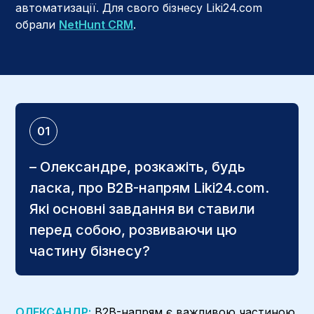
автоматизації. Для свого бізнесу Liki24.com
обрали
NetHunt CRM
.
01
– Олександре, розкажіть, будь
ласка, про B2B-напрям Liki24.com.
Які основні завдання ви ставили
перед собою, розвиваючи цю
частину бізнесу?
ОЛЕКСАНДР:
B2B-напрям є важливою частиною