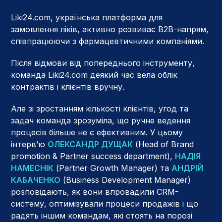
Liki24.com, українська платформа для
замовлення ліків, активно розвиває B2B-напрям,
співпрацюючи з фармацевтичними компаніями.
Після відмови від попереднього інструменту,
команда Liki24.com деякий час вела облік
контрактів і клієнтів вручну.
Але зі зростанням кількості клієнтів, угод та
задач команда зрозуміла, що ручне ведення
процесів більше не є ефективним. У цьому
інтерв’ю
ОЛЕКСАНДР ДУЩАК
(Head of Brand
promotion & Partner success department),
НАДІЯ
НАМЕСНІК
(Partner Growth Manager) та
АНДРІЙ
КАБАЧЕНКО
(Business Development Manager)
розповідають, як вони впровадили CRM-
систему, оптимізували процеси продажів і що
радять іншим командам, які стоять на порозі