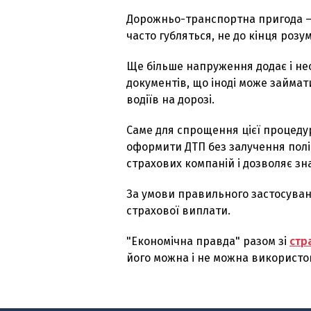
Дорожньо-транспортна пригода – ц
часто губляться, не до кінця розу
Ще більше напруження додає і нео
документів, що іноді може займати
водіїв на дорозі.
Саме для спрощення цієї процеду
оформити ДТП без залучення поліц
страхових компаній і дозволяє зн
За умови правильного застосуван
страхової виплати.
"Економічна правда" разом зі
стр
його можна і не можна використо