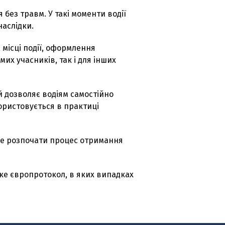
без травм. У такі моменти водії
наслідки.
 місці події, оформлення
их учасників, так і для інших
 дозволяє водіям самостійно
ористовується в практиці
ше розпочати процес отримання
ке європротокол, в яких випадках