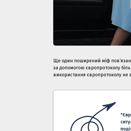
Ще один поширений міф пов’язаний
за допомогою європротоколу більш
використання європротоколу не 
"Євр
ситу
поді