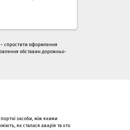
я – спростити оформлення
ановлення обставин дорожньо-
портні засоби, між якими
іють, як сталася аварія та хто