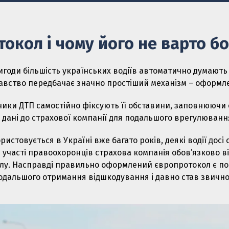
окол і чому його не варто б
годи більшість українських водіїв автоматично думають 
авство передбачає значно простіший механізм – оформл
сники ДТП самостійно фіксують її обставини, заповнюючи
 дані до страхової компанії для подальшого врегулюванн
истовується в Україні вже багато років, деякі водії досі 
 участі правоохоронців страхова компанія обов’язково в
лу. Насправді правильно оформлений європротокол є по
подальшого отримання відшкодування і давно став звично