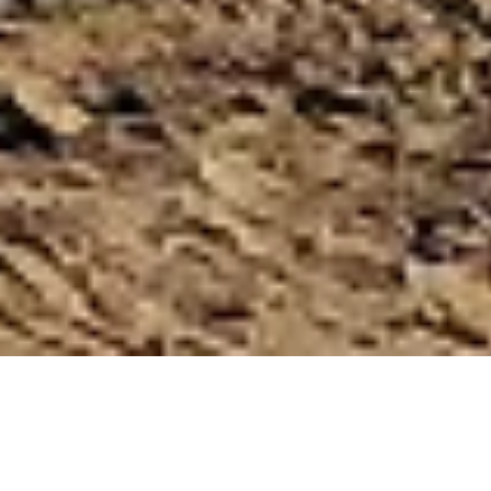
СПЕЦПРОЄКТ
25 квітня 2025
Коли команда інжиніринго-консалтингової
компанії
Engineering Corp.
у квітні 2022 року