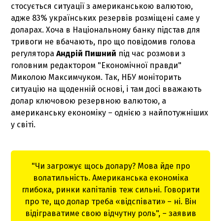
стосується ситуації з американською валютою,
адже 83% українських резервів розміщені саме у
доларах. Хоча в Національному банку підстав для
тривоги не вбачають, про що повідомив голова
регулятора
Андрій Пишний
під час розмови з
головним редактором "Економічної правди"
Миколою Максимчуком. Так, НБУ моніторить
ситуацію на щоденній основі, і там досі вважають
долар ключовою резервною валютою, а
американську економіку – однією з найпотужніших
у світі.
"Чи загрожує щось долару? Мова йде про
волатильність. Американська економіка
глибока, ринки капіталів теж сильні. Говорити
про те, що долар треба «відспівати» – ні. Він
відіграватиме свою відчутну роль", – заявив