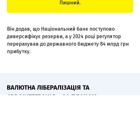
Пишний.
Він додав, що Національний банк поступово
диверсифікує резерви, а у 2024 році регулятор
перерахував до державного бюджету 84 млрд грн
прибутку.
ВАЛЮТНА ЛІБЕРАЛІЗАЦІЯ ТА
ЄВРОІНТЕГРАЦІЯ – ЗА ПЛАНОМ
Під час виступу Пишний нагадав про Стратегію
пом’якшення валютних обмежень, переходу до
більшої гнучкості валютного курсу та повернення
до інфляційного таргетування. Дорожня карта