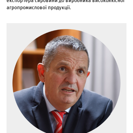
експортера сировини до виробника високоякісної
агропромислової продукції.