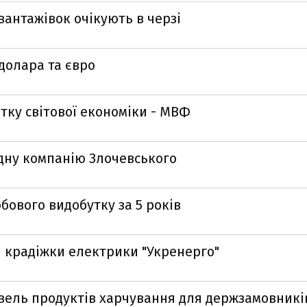
вантажівок очікують в черзі
долара та євро
тку світової економіки - МВФ
дну компанію Злочевського
бового видобутку за 5 років
и крадіжки електрики "Укренерго"
півель продуктів харчування для держзамовникі