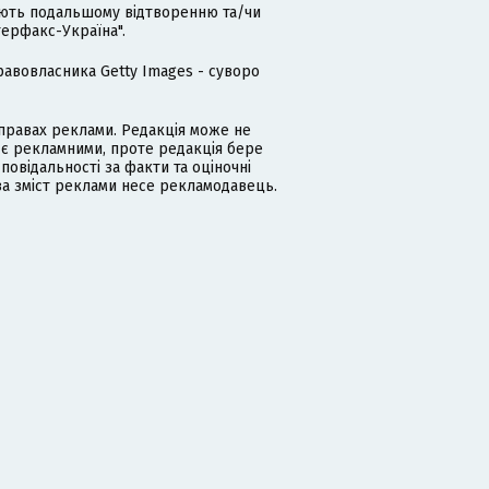
гають подальшому відтворенню та/чи
терфакс-Україна".
равовласника Getty Images - суворо
равах реклами. Редакція може не
 є рекламними, проте редакція бере
дповідальності за факти та оціночні
за зміст реклами несе рекламодавець.