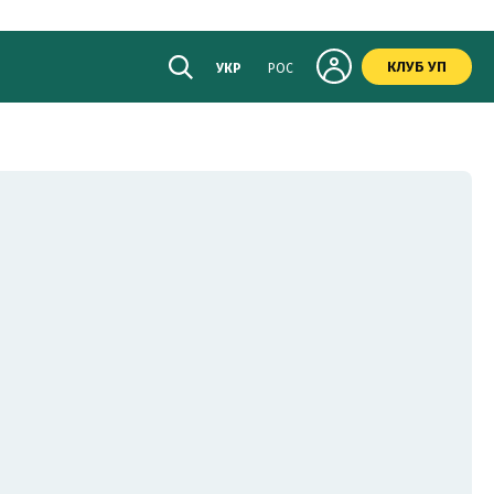
КЛУБ УП
УКР
РОС