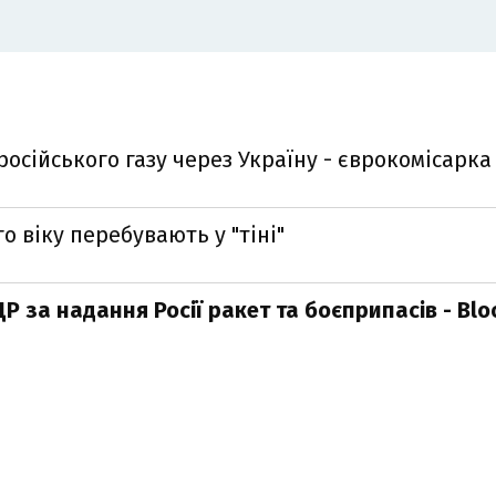
осійського газу через Україну - єврокомісарка
о віку перебувають у "тіні"
Р за надання Росії ракет та боєприпасів - Bl