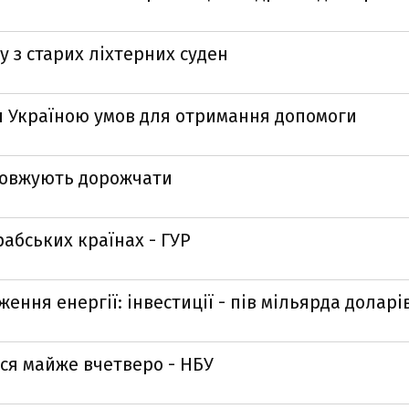
 з старих ліхтерних суден
 Україною умов для отримання допомоги
одовжують дорожчати
рабських країнах - ГУР
ення енергії: інвестиції - пів мільярда доларі
вся майже вчетверо - НБУ