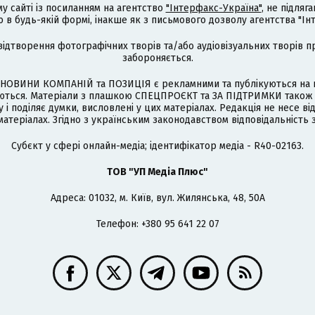
му сайті із посиланням на агентство
"Інтерфакс-Україна"
, не підля
 будь-якій формі, інакше як з письмового дозволу агентства "Ін
відтворення фотографічних творів та/або аудіовізуальних творів п
забороняється.
НОВИНИ КОМПАНІЙ та ПОЗИЦІЯ є рекламними та публікуються на п
туються. Матеріали з плашкою СПЕЦПРОЄКТ та ЗА ПІДТРИМКИ також
 і поділяє думки, висловлені у цих матеріалах. Редакція не несе ві
атеріалах. Згідно з українським законодавством відповідальність 
Cубєкт у сфері онлайн-медіа; ідентифікатор медіа - R40-02163.
ТОВ "УП Медіа Плюс"
Адреса: 01032, м. Київ, вул. Жилянська, 48, 50А
Телефон: +380 95 641 22 07