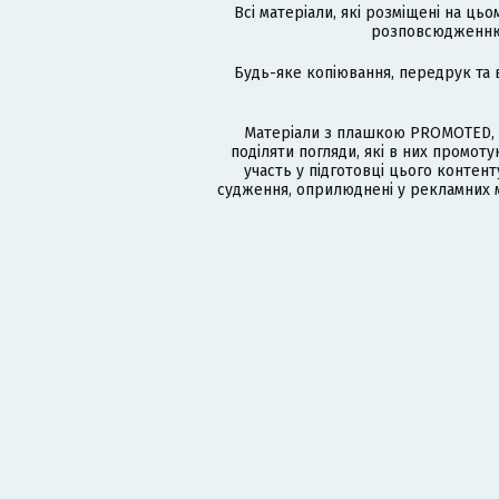
Всі матеріали, які розміщені на цьо
розповсюдженню в
Будь-яке копіювання, передрук та 
Матеріали з плашкою PROMOTED, 
поділяти погляди, які в них промо
участь у підготовці цього контенту
судження, оприлюднені у рекламних м