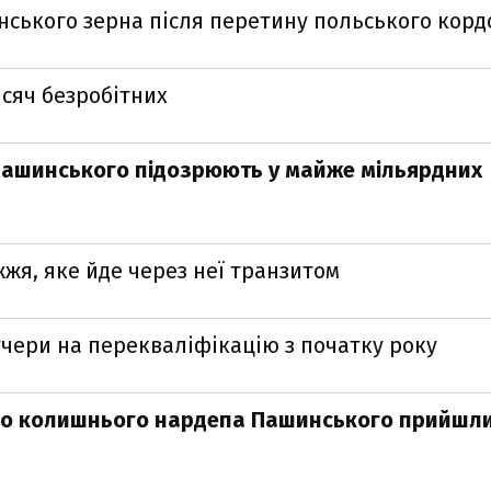
нського зерна після перетину польського корд
исяч безробітних
 Пашинського підозрюють у майже мільярдних
жжя, яке йде через неї транзитом
учери на перекваліфікацію з початку року
 до колишнього нардепа Пашинського прийшли