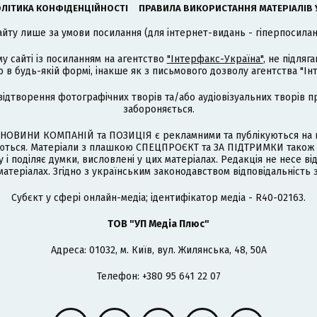
ЛІТИКА КОНФІДЕНЦІЙНОСТІ
ПРАВИЛА ВИКОРИСТАННЯ МАТЕРІАЛІВ 
айту лише за умови посилання (для інтернет-видань - гіперпосиланн
му сайті із посиланням на агентство
"Інтерфакс-Україна"
, не підля
 будь-якій формі, інакше як з письмового дозволу агентства "Ін
відтворення фотографічних творів та/або аудіовізуальних творів п
забороняється.
НОВИНИ КОМПАНІЙ та ПОЗИЦІЯ є рекламними та публікуються на п
туються. Матеріали з плашкою СПЕЦПРОЄКТ та ЗА ПІДТРИМКИ також
 і поділяє думки, висловлені у цих матеріалах. Редакція не несе ві
атеріалах. Згідно з українським законодавством відповідальність 
Cубєкт у сфері онлайн-медіа; ідентифікатор медіа - R40-02163.
ТОВ "УП Медіа Плюс"
Адреса: 01032, м. Київ, вул. Жилянська, 48, 50А
Телефон: +380 95 641 22 07