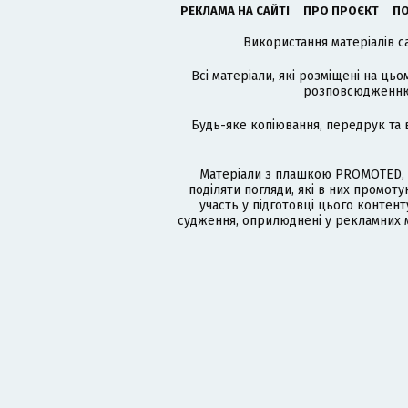
РЕКЛАМА НА САЙТІ
ПРО ПРОЄКТ
ПО
Використання матеріалів с
Всі матеріали, які розміщені на цьо
розповсюдженню в
Будь-яке копіювання, передрук та 
Матеріали з плашкою PROMOTED, 
поділяти погляди, які в них промо
участь у підготовці цього контенту
судження, оприлюднені у рекламних м