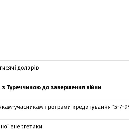
тисячі доларів
 з Туреччиною до завершення війни
анкам-учасникам програми кредитування "5-7-9
чної енергетики