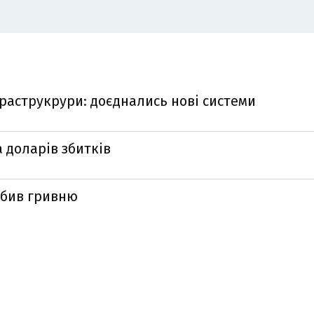
раструкрури: доєднались нові системи
 доларів збитків
абив гривню