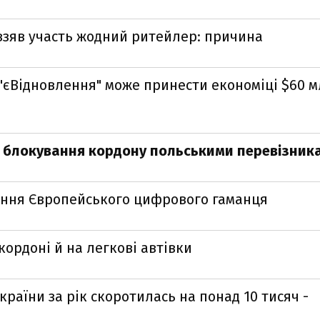
 взяв участь жодний ритейлер: причина
"єВідновлення" може принести економіці $60 м
 блокування кордону польськими перевізник
ення Європейського цифрового гаманця
кордоні й на легкові автівки
країни за рік скоротилась на понад 10 тисяч -