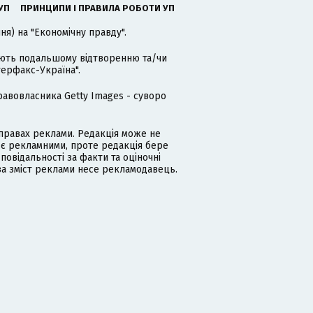
УП
ПРИНЦИПИ І ПРАВИЛА РОБОТИ УП
я) на "Економічну правду".
гають подальшому відтворенню та/чи
терфакс-Україна".
равовласника Getty Images - суворо
равах реклами. Редакція може не
 є рекламними, проте редакція бере
дповідальності за факти та оціночні
за зміст реклами несе рекламодавець.