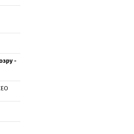
озру -
СЕО