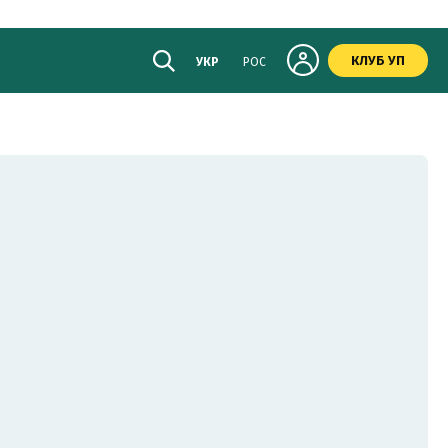
КЛУБ УП
УКР
РОС