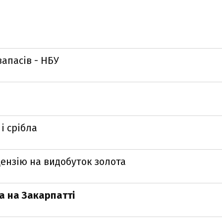
апасів - НБУ
і срібла
ензію на видобуток золота
а на Закарпатті