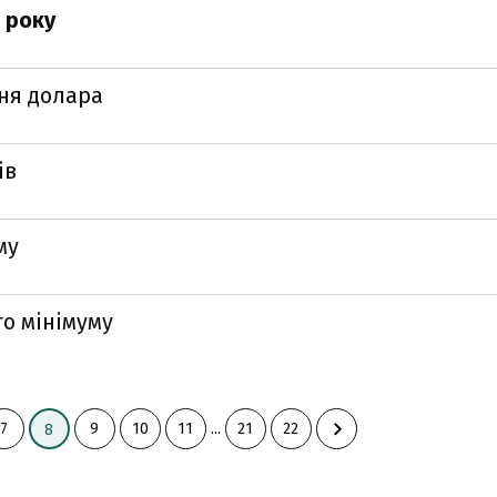
 року
ня долара
ів
му
го мінімуму
7
9
10
11
...
21
22
8