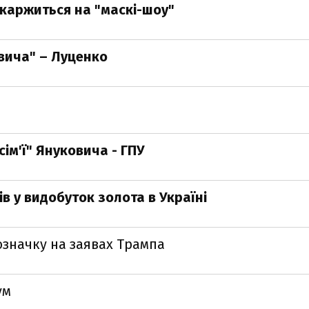
каржиться на "маскі-шоу"
вича" – Луценко
ім'ї" Януковича - ГПУ
в у видобуток золота в Україні
означку на заявах Трампа
ум