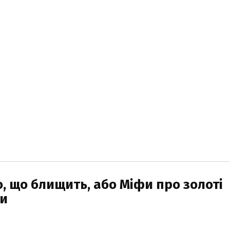
о, що блищить, або Міфи про золоті
ни