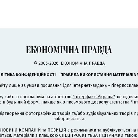
© 2005-2026, ЕКОНОМІЧНА ПРАВДА
ЛІТИКА КОНФІДЕНЦІЙНОСТІ
ПРАВИЛА ВИКОРИСТАННЯ МАТЕРІАЛІВ 
айту лише за умови посилання (для інтернет-видань - гіперпосиланн
му сайті із посиланням на агентство
"Інтерфакс-Україна"
, не підля
 будь-якій формі, інакше як з письмового дозволу агентства "Ін
відтворення фотографічних творів та/або аудіовізуальних творів п
забороняється.
НОВИНИ КОМПАНІЙ та ПОЗИЦІЯ є рекламними та публікуються на п
туються. Матеріали з плашкою СПЕЦПРОЄКТ та ЗА ПІДТРИМКИ також