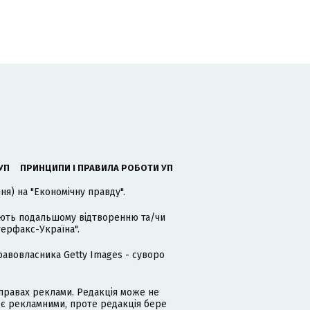
УП
ПРИНЦИПИ І ПРАВИЛА РОБОТИ УП
я) на "Економічну правду".
гають подальшому відтворенню та/чи
терфакс-Україна".
равовласника Getty Images - суворо
равах реклами. Редакція може не
 є рекламними, проте редакція бере