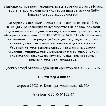
Будь-яке копіювання, передрук та відтворення фотографічних
творів та/або аудіовізуальних творів правовласника Getty
Images - суворо забороняється.
Матеріали з плашкою PROMOTED, НОВИНИ КОМПАНІЙ та
ПОЗИЦІЯ є рекламними та публікуються на правах реклами.
Редакція може не поділяти погляди, які в них промотуються.
Матеріали з плашкою СПЕЦПРОЄКТ та ЗА ПІДТРИМКИ також є
рекламними, проте редакція бере участь у підготовці цього
контенту і поділяє думки, висловлені у цих матеріалах.
Редакція не несе відповідальності за факти та оціночні
судження, оприлюднені у рекламних матеріалах. Згідно з
українським законодавством відповідальність за зміст
реклами несе рекламодавець.
Cубєкт у сфері онлайн-медіа; ідентифікатор медіа - R40-02163.
ТОВ "УП Медіа Плюс"
Адреса: 01032, м. Київ, вул. Жилянська, 48, 50А
Телефон: +380 95 641 22 07