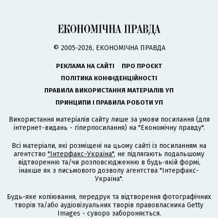
© 2005-2026, ЕКОНОМІЧНА ПРАВДА
РЕКЛАМА НА САЙТІ
ПРО ПРОЄКТ
ПОЛІТИКА КОНФІДЕНЦІЙНОСТІ
ПРАВИЛА ВИКОРИСТАННЯ МАТЕРІАЛІВ УП
ПРИНЦИПИ І ПРАВИЛА РОБОТИ УП
Використання матеріалів сайту лише за умови посилання (для
інтернет-видань - гіперпосилання) на "Економічну правду".
Всі матеріали, які розміщені на цьому сайті із посиланням на
агентство
"Інтерфакс-Україна"
, не підлягають подальшому
відтворенню та/чи розповсюдженню в будь-якій формі,
інакше як з письмового дозволу агентства "Інтерфакс-
Україна".
Будь-яке копіювання, передрук та відтворення фотографічних
творів та/або аудіовізуальних творів правовласника Getty
Images - суворо забороняється.