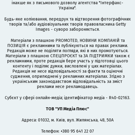
інакше як з письмового дозволу агентства "Інтерфакс-
Україна".
Будь-яке копіювання, передрук та відтворення фотографічних
творів та/або аудіовізуальних творів правовласника Getty
Images - суворо забороняється.
Матеріали з плашкою PROMOTED, НОВИНИ КОМПАНІЙ та
ПОЗИЦІЯ є рекламними та публікуються на правах реклами.
Редакція може не поділяти погляди, які в них промотуються.
Матеріали з плашкою СПЕЦПРОЄКТ та ЗА ПІДТРИМКИ також є
рекламними, проте редакція бере участь у підготовці цього
контенту і поділяє думки, висловлені у цих матеріалах.
Редакція не несе відповідальності за факти та оціночні
судження, оприлюднені у рекламних матеріалах. Згідно з
українським законодавством відповідальність за зміст
реклами несе рекламодавець.
Cубєкт у сфері онлайн-медіа; ідентифікатор медіа - R40-02163.
ТОВ "УП Медіа Плюс"
Адреса: 01032, м. Київ, вул. Жилянська, 48, 50А
Телефон: +380 95 641 22 07