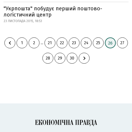
"Укрпошта" побудує перший поштово-
логістичний центр
23 ЛИСТОПАДА 2015, 18:53
1
2
...
21
22
23
24
25
27
26
28
29
30