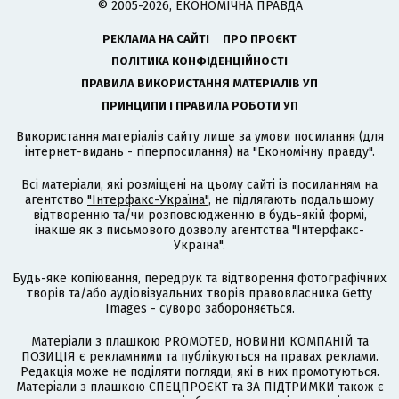
© 2005-2026, ЕКОНОМІЧНА ПРАВДА
РЕКЛАМА НА САЙТІ
ПРО ПРОЄКТ
ПОЛІТИКА КОНФІДЕНЦІЙНОСТІ
ПРАВИЛА ВИКОРИСТАННЯ МАТЕРІАЛІВ УП
ПРИНЦИПИ І ПРАВИЛА РОБОТИ УП
Використання матеріалів сайту лише за умови посилання (для
інтернет-видань - гіперпосилання) на "Економічну правду".
Всі матеріали, які розміщені на цьому сайті із посиланням на
агентство
"Інтерфакс-Україна"
, не підлягають подальшому
відтворенню та/чи розповсюдженню в будь-якій формі,
інакше як з письмового дозволу агентства "Інтерфакс-
Україна".
Будь-яке копіювання, передрук та відтворення фотографічних
творів та/або аудіовізуальних творів правовласника Getty
Images - суворо забороняється.
Матеріали з плашкою PROMOTED, НОВИНИ КОМПАНІЙ та
ПОЗИЦІЯ є рекламними та публікуються на правах реклами.
Редакція може не поділяти погляди, які в них промотуються.
Матеріали з плашкою СПЕЦПРОЄКТ та ЗА ПІДТРИМКИ також є