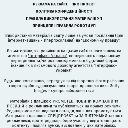
РЕКЛАМА НА САЙТІ
ПРО ПРОЄКТ
ПОЛІТИКА КОНФІДЕНЦІЙНОСТІ
ПРАВИЛА ВИКОРИСТАННЯ МАТЕРІАЛІВ УП
ПРИНЦИПИ І ПРАВИЛА РОБОТИ УП
Використання матеріалів сайту лише за умови посилання (для
інтернет-видань - гіперпосилання) на "Економічну правду".
Всі матеріали, які розміщені на цьому сайті із посиланням на
агентство
"Інтерфакс-Україна"
, не підлягають подальшому
відтворенню та/чи розповсюдженню в будь-якій формі,
інакше як з письмового дозволу агентства "Інтерфакс-
Україна".
Будь-яке копіювання, передрук та відтворення фотографічних
творів та/або аудіовізуальних творів правовласника Getty
Images - суворо забороняється.
Матеріали з плашкою PROMOTED, НОВИНИ КОМПАНІЙ та
ПОЗИЦІЯ є рекламними та публікуються на правах реклами.
Редакція може не поділяти погляди, які в них промотуються.
Матеріали з плашкою СПЕЦПРОЄКТ та ЗА ПІДТРИМКИ також є
рекламними, проте редакція бере участь у підготовці цього
контенту і поділяє думки, висловлені у цих матеріалах.