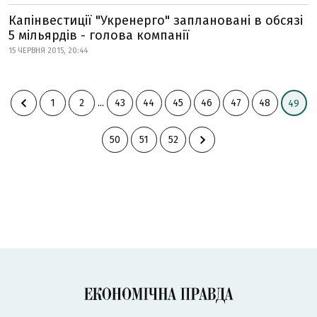
Капінвестиції "Укренерго" заплановані в обсязі
5 мільярдів - голова компанії
15 ЧЕРВНЯ 2015, 20:44
1
2
...
43
44
45
46
47
48
49
50
51
52