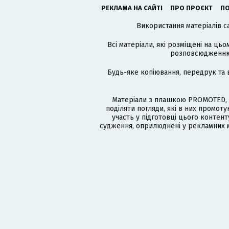
РЕКЛАМА НА САЙТІ
ПРО ПРОЄКТ
ПО
Використання матеріалів с
Всі матеріали, які розміщені на цьо
розповсюдженню в
Будь-яке копіювання, передрук та 
Матеріали з плашкою PROMOTED, 
поділяти погляди, які в них промо
участь у підготовці цього контенту
судження, оприлюднені у рекламних м