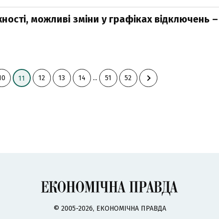
ності, можливі зміни у графіках відключень –
10
12
13
14
...
51
52
11
© 2005-2026, ЕКОНОМІЧНА ПРАВДА