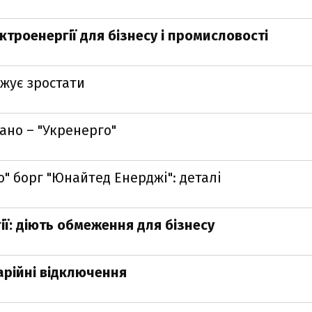
ктроенергії для бізнесу і промисловості
жує зростати
ано – "Укренерго"
" борг "Юнайтед Енерджі": деталі
ії: діють обмеження для бізнесу
арійні відключення