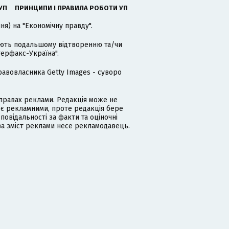
УП
ПРИНЦИПИ І ПРАВИЛА РОБОТИ УП
я) на "Економічну правду".
гають подальшому відтворенню та/чи
терфакс-Україна".
равовласника Getty Images - суворо
равах реклами. Редакція може не
 є рекламними, проте редакція бере
дповідальності за факти та оціночні
за зміст реклами несе рекламодавець.