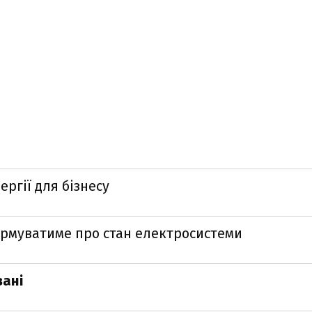
ргії для бізнесу
формуватиме про стан електросистеми
вані