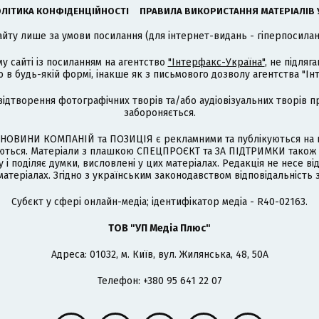
ЛІТИКА КОНФІДЕНЦІЙНОСТІ
ПРАВИЛА ВИКОРИСТАННЯ МАТЕРІАЛІВ 
айту лише за умови посилання (для інтернет-видань - гіперпосиланн
му сайті із посиланням на агентство
"Інтерфакс-Україна"
, не підля
 будь-якій формі, інакше як з письмового дозволу агентства "Ін
відтворення фотографічних творів та/або аудіовізуальних творів п
забороняється.
НОВИНИ КОМПАНІЙ та ПОЗИЦІЯ є рекламними та публікуються на п
туються. Матеріали з плашкою СПЕЦПРОЄКТ та ЗА ПІДТРИМКИ також
 і поділяє думки, висловлені у цих матеріалах. Редакція не несе ві
атеріалах. Згідно з українським законодавством відповідальність 
Cубєкт у сфері онлайн-медіа; ідентифікатор медіа - R40-02163.
ТОВ "УП Медіа Плюс"
Адреса: 01032, м. Київ, вул. Жилянська, 48, 50А
Телефон: +380 95 641 22 07