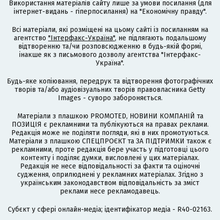
Використання матеріалів сайту лише за умови посилання (для
інтернет-видань - гіперпосилання) на "Економічну правду".
Всі матеріали, які розміщені на цьому сайті із посиланням на
агентство
"Інтерфакс-Україна"
, не підлягають подальшому
відтворенню та/чи розповсюдженню в будь-якій формі,
інакше як з письмового дозволу агентства "Інтерфакс-
Україна".
Будь-яке копіювання, передрук та відтворення фотографічних
творів та/або аудіовізуальних творів правовласника Getty
Images - суворо забороняється.
Матеріали з плашкою PROMOTED, НОВИНИ КОМПАНІЙ та
ПОЗИЦІЯ є рекламними та публікуються на правах реклами.
Редакція може не поділяти погляди, які в них промотуються.
Матеріали з плашкою СПЕЦПРОЄКТ та ЗА ПІДТРИМКИ також є
рекламними, проте редакція бере участь у підготовці цього
контенту і поділяє думки, висловлені у цих матеріалах.
Редакція не несе відповідальності за факти та оціночні
судження, оприлюднені у рекламних матеріалах. Згідно з
українським законодавством відповідальність за зміст
реклами несе рекламодавець.
Cубєкт у сфері онлайн-медіа; ідентифікатор медіа - R40-02163.