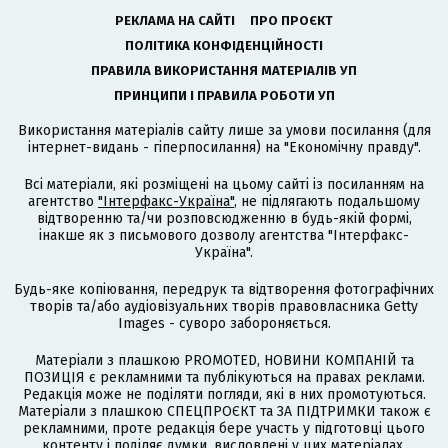
РЕКЛАМА НА САЙТІ
ПРО ПРОЄКТ
ПОЛІТИКА КОНФІДЕНЦІЙНОСТІ
ПРАВИЛА ВИКОРИСТАННЯ МАТЕРІАЛІВ УП
ПРИНЦИПИ І ПРАВИЛА РОБОТИ УП
Використання матеріалів сайту лише за умови посилання (для
інтернет-видань - гіперпосилання) на "Економічну правду".
Всі матеріали, які розміщені на цьому сайті із посиланням на
агентство
"Інтерфакс-Україна"
, не підлягають подальшому
відтворенню та/чи розповсюдженню в будь-якій формі,
інакше як з письмового дозволу агентства "Інтерфакс-
Україна".
Будь-яке копіювання, передрук та відтворення фотографічних
творів та/або аудіовізуальних творів правовласника Getty
Images - суворо забороняється.
Матеріали з плашкою PROMOTED, НОВИНИ КОМПАНІЙ та
ПОЗИЦІЯ є рекламними та публікуються на правах реклами.
Редакція може не поділяти погляди, які в них промотуються.
Матеріали з плашкою СПЕЦПРОЄКТ та ЗА ПІДТРИМКИ також є
рекламними, проте редакція бере участь у підготовці цього
контенту і поділяє думки, висловлені у цих матеріалах.