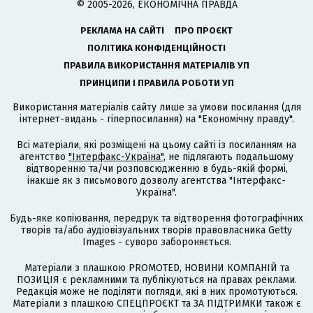
© 2005-2026, ЕКОНОМІЧНА ПРАВДА
РЕКЛАМА НА САЙТІ
ПРО ПРОЄКТ
ПОЛІТИКА КОНФІДЕНЦІЙНОСТІ
ПРАВИЛА ВИКОРИСТАННЯ МАТЕРІАЛІВ УП
ПРИНЦИПИ І ПРАВИЛА РОБОТИ УП
Використання матеріалів сайту лише за умови посилання (для
інтернет-видань - гіперпосилання) на "Економічну правду".
Всі матеріали, які розміщені на цьому сайті із посиланням на
агентство
"Інтерфакс-Україна"
, не підлягають подальшому
відтворенню та/чи розповсюдженню в будь-якій формі,
інакше як з письмового дозволу агентства "Інтерфакс-
Україна".
Будь-яке копіювання, передрук та відтворення фотографічних
творів та/або аудіовізуальних творів правовласника Getty
Images - суворо забороняється.
Матеріали з плашкою PROMOTED, НОВИНИ КОМПАНІЙ та
ПОЗИЦІЯ є рекламними та публікуються на правах реклами.
Редакція може не поділяти погляди, які в них промотуються.
Матеріали з плашкою СПЕЦПРОЄКТ та ЗА ПІДТРИМКИ також є