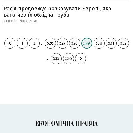
Росія продовжує розказувати Європі, яка
важлива їх обхідна труба
21 ТРАВНЯ 2009, 21:48
1
2
...
526
527
528
530
531
532
529
...
535
536