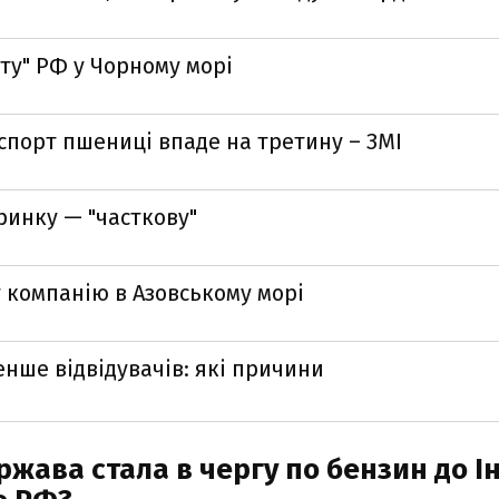
ту" РФ у Чорному морі
кспорт пшениці впаде на третину – ЗМІ
ринку — "часткову"
у компанію в Азовському морі
енше відвідувачів: які причини
ава стала в чергу по бензин до Інд