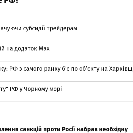
е РФ?
лачуючи субсидії трейдерам
ій на додаток Мах
ку: РФ з самого ранку б'є по об’єкту на Харківщ
ту" РФ у Чорному морі
илення санкцій проти Росії набрав необхідну