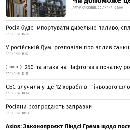
Чи допоможе ц
АРТУР КРИЖНИЙ, 20 ЛИПНЯ, 06:00
Росія буде імпортувати дизельне паливо, сп
17 ЛИПНЯ, 16:28
У російській Думі розповіли про вплив санкц
17 ЛИПНЯ, 15:52
250-та атака на Нафтогаз з початку ро
ФОТО
17 ЛИПНЯ, 12:15
СБС влучили у ще 12 кораблів "тіньового фло
17 ЛИПНЯ, 10:44
Росіяни розпродають заправки
17 ЛИПНЯ, 10:13
Axios: Законопроєкт Ліндсі Грема щодо пос