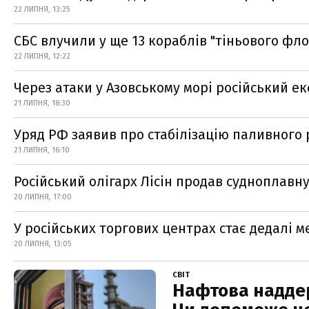
22 ЛИПНЯ, 13:25
СБС влучили у ще 13 кораблів "тіньового фло
22 ЛИПНЯ, 12:22
Через атаки у Азовському морі російський е
21 ЛИПНЯ, 18:30
Уряд РФ заявив про стабілізацію паливного 
21 ЛИПНЯ, 16:10
Російський олігарх Лісін продав судноплавн
20 ЛИПНЯ, 17:00
У російських торгових центрах стає дедалі м
20 ЛИПНЯ, 13:05
СВІТ
Нафтова наддерж