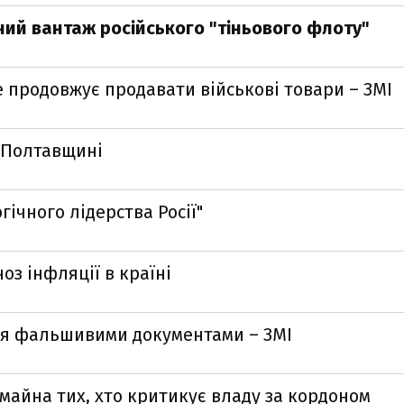
ий вантаж російського "тіньового флоту"
ле продовжує продавати військові товари – ЗМІ
а Полтавщині
гічного лідерства Росії"
оз інфляції в країні
ся фальшивими документами – ЗМІ
майна тих, хто критикує владу за кордоном