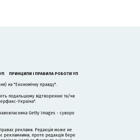
УП
ПРИНЦИПИ І ПРАВИЛА РОБОТИ УП
я) на "Економічну правду".
гають подальшому відтворенню та/чи
терфакс-Україна".
равовласника Getty Images - суворо
равах реклами. Редакція може не
 є рекламними, проте редакція бере