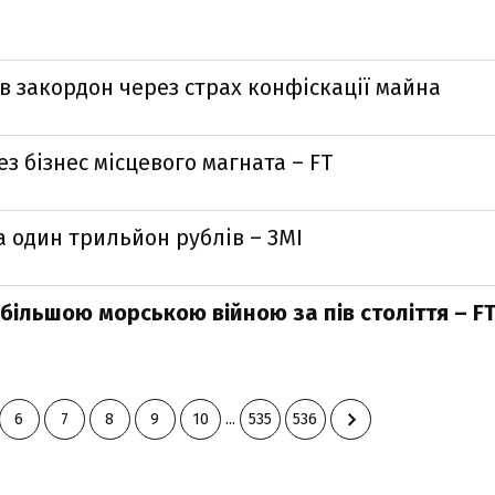
ів закордон через страх конфіскації майна
ез бізнес місцевого магната – FT
а один трильйон рублів – ЗМІ
йбільшою морською війною за пів століття – F
6
7
8
9
10
...
535
536