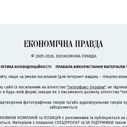
© 2005-2026, ЕКОНОМІЧНА ПРАВДА
ЛІТИКА КОНФІДЕНЦІЙНОСТІ
ПРАВИЛА ВИКОРИСТАННЯ МАТЕРІАЛІВ 
айту лише за умови посилання (для інтернет-видань - гіперпосиланн
му сайті із посиланням на агентство
"Інтерфакс-Україна"
, не підля
 будь-якій формі, інакше як з письмового дозволу агентства "Ін
відтворення фотографічних творів та/або аудіовізуальних творів п
забороняється.
НОВИНИ КОМПАНІЙ та ПОЗИЦІЯ є рекламними та публікуються на п
туються. Матеріали з плашкою СПЕЦПРОЄКТ та ЗА ПІДТРИМКИ також