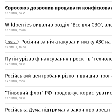
Євросоюз дозволив продавати конфіскован
26 ЛИПНЯ, 16:45
Wildberries видалив розділ "Все для СВО", а
26 ЛИПНЯ, 15:00
Росіяни за ніч атакували низку АЗС н
ФОТО
25 ЛИПНЯ, 10:00
Путін урізав фінансування проєктів "техноло
24 ЛИПНЯ, 18:58
Російський центробанк різко підвищив прогн
24 ЛИПНЯ, 15:55
"Тіньовий флот" РФ продовжує користувати
22 ЛИПНЯ, 18:57
Російська Дума підтримала закон про арешт 