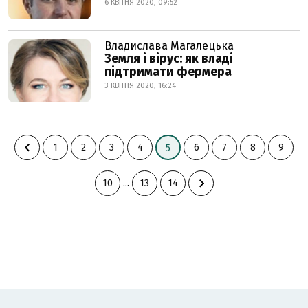
6 КВІТНЯ 2020, 09:52
Владислава Магалецька
Земля і вірус: як владі
підтримати фермера
3 КВІТНЯ 2020, 16:24
1
2
3
4
6
7
8
9
5
10
...
13
14