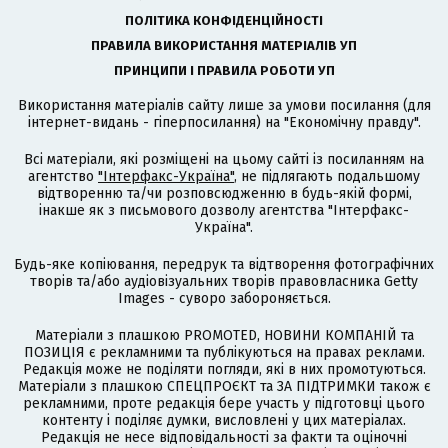
ПОЛІТИКА КОНФІДЕНЦІЙНОСТІ
ПРАВИЛА ВИКОРИСТАННЯ МАТЕРІАЛІВ УП
ПРИНЦИПИ І ПРАВИЛА РОБОТИ УП
Використання матеріалів сайту лише за умови посилання (для
інтернет-видань - гіперпосилання) на "Економічну правду".
Всі матеріали, які розміщені на цьому сайті із посиланням на
агентство
"Інтерфакс-Україна"
, не підлягають подальшому
відтворенню та/чи розповсюдженню в будь-якій формі,
інакше як з письмового дозволу агентства "Інтерфакс-
Україна".
Будь-яке копіювання, передрук та відтворення фотографічних
творів та/або аудіовізуальних творів правовласника Getty
Images - суворо забороняється.
Матеріали з плашкою PROMOTED, НОВИНИ КОМПАНІЙ та
ПОЗИЦІЯ є рекламними та публікуються на правах реклами.
Редакція може не поділяти погляди, які в них промотуються.
Матеріали з плашкою СПЕЦПРОЄКТ та ЗА ПІДТРИМКИ також є
рекламними, проте редакція бере участь у підготовці цього
контенту і поділяє думки, висловлені у цих матеріалах.
Редакція не несе відповідальності за факти та оціночні