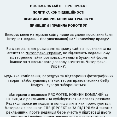
РЕКЛАМА НА САЙТІ
ПРО ПРОЄКТ
ПОЛІТИКА КОНФІДЕНЦІЙНОСТІ
ПРАВИЛА ВИКОРИСТАННЯ МАТЕРІАЛІВ УП
ПРИНЦИПИ І ПРАВИЛА РОБОТИ УП
Використання матеріалів сайту лише за умови посилання (для
інтернет-видань - гіперпосилання) на "Економічну правду".
Всі матеріали, які розміщені на цьому сайті із посиланням на
агентство
"Інтерфакс-Україна"
, не підлягають подальшому
відтворенню та/чи розповсюдженню в будь-якій формі,
інакше як з письмового дозволу агентства "Інтерфакс-
Україна".
Будь-яке копіювання, передрук та відтворення фотографічних
творів та/або аудіовізуальних творів правовласника Getty
Images - суворо забороняється.
Матеріали з плашкою PROMOTED, НОВИНИ КОМПАНІЙ та
ПОЗИЦІЯ є рекламними та публікуються на правах реклами.
Редакція може не поділяти погляди, які в них промотуються.
Матеріали з плашкою СПЕЦПРОЄКТ та ЗА ПІДТРИМКИ також є
рекламними, проте редакція бере участь у підготовці цього
контенту і поділяє думки, висловлені у цих матеріалах.