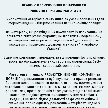
ПРАВИЛА ВИКОРИСТАННЯ МАТЕРІАЛІВ УП
ПРИНЦИПИ І ПРАВИЛА РОБОТИ УП
Використання матеріалів сайту лише за умови посилання (для
інтернет-видань - гіперпосилання) на "Економічну правду".
Всі матеріали, які розміщені на цьому сайті із посиланням на
агентство
"Інтерфакс-Україна"
, не підлягають подальшому
відтворенню та/чи розповсюдженню в будь-якій формі,
інакше як з письмового дозволу агентства "Інтерфакс-
Україна".
Будь-яке копіювання, передрук та відтворення фотографічних
творів та/або аудіовізуальних творів правовласника Getty
Images - суворо забороняється.
Матеріали з плашкою PROMOTED, НОВИНИ КОМПАНІЙ та
ПОЗИЦІЯ є рекламними та публікуються на правах реклами.
Редакція може не поділяти погляди, які в них промотуються.
Матеріали з плашкою СПЕЦПРОЄКТ та ЗА ПІДТРИМКИ також є
рекламними, проте редакція бере участь у підготовці цього
контенту і поділяє думки, висловлені у цих матеріалах.
Редакція не несе відповідальності за факти та оціночні
судження, оприлюднені у рекламних матеріалах. Згідно з
українським законодавством відповідальність за зміст