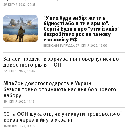
29 КВІТНЯ 2022, 09:25
"У них буде вибір: жити в
бідності або піти в армію".
Сергій Будкін про "утилізацію"
безробітних росіян та нову
економіку РФ
ЕКОНОМІЧНА ПРАВДА, 27 КВІТНЯ 2022, 18:00
Запаси продуктів харчування повернулися до
довоєнного рівня – ОП
22 КВІТНЯ 2022, 12:36
Мільйон домогосподарств в Україні
безкоштовно отримають насіння борщового
набору
19 КВІТНЯ 2022, 14:13
ЄС та ООН шукають, як уникнути продовольчої
кризи через війну в Україні
14 КВІТНЯ 2022, 09:35