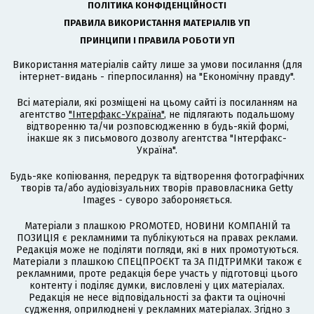
ПОЛІТИКА КОНФІДЕНЦІЙНОСТІ
ПРАВИЛА ВИКОРИСТАННЯ МАТЕРІАЛІВ УП
ПРИНЦИПИ І ПРАВИЛА РОБОТИ УП
Використання матеріалів сайту лише за умови посилання (для
інтернет-видань - гіперпосилання) на "Економічну правду".
Всі матеріали, які розміщені на цьому сайті із посиланням на
агентство
"Інтерфакс-Україна"
, не підлягають подальшому
відтворенню та/чи розповсюдженню в будь-якій формі,
інакше як з письмового дозволу агентства "Інтерфакс-
Україна".
Будь-яке копіювання, передрук та відтворення фотографічних
творів та/або аудіовізуальних творів правовласника Getty
Images - суворо забороняється.
Матеріали з плашкою PROMOTED, НОВИНИ КОМПАНІЙ та
ПОЗИЦІЯ є рекламними та публікуються на правах реклами.
Редакція може не поділяти погляди, які в них промотуються.
Матеріали з плашкою СПЕЦПРОЄКТ та ЗА ПІДТРИМКИ також є
рекламними, проте редакція бере участь у підготовці цього
контенту і поділяє думки, висловлені у цих матеріалах.
Редакція не несе відповідальності за факти та оціночні
судження, оприлюднені у рекламних матеріалах. Згідно з