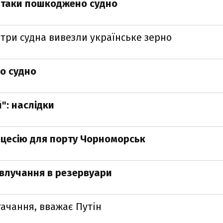
 атаки пошкоджено судно
 три судна вивезли українське зерно
о судно
": наслідки
нцесію для порту Чорноморськ
 влучання в резервуари
тачання, вважає Путін