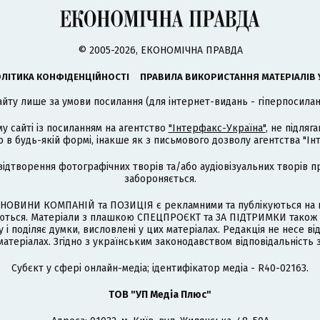
© 2005-2026, ЕКОНОМІЧНА ПРАВДА
ЛІТИКА КОНФІДЕНЦІЙНОСТІ
ПРАВИЛА ВИКОРИСТАННЯ МАТЕРІАЛІВ 
айту лише за умови посилання (для інтернет-видань - гіперпосиланн
му сайті із посиланням на агентство
"Інтерфакс-Україна"
, не підля
 будь-якій формі, інакше як з письмового дозволу агентства "Ін
відтворення фотографічних творів та/або аудіовізуальних творів п
забороняється.
НОВИНИ КОМПАНІЙ та ПОЗИЦІЯ є рекламними та публікуються на п
туються. Матеріали з плашкою СПЕЦПРОЄКТ та ЗА ПІДТРИМКИ також
 і поділяє думки, висловлені у цих матеріалах. Редакція не несе ві
атеріалах. Згідно з українським законодавством відповідальність 
Cубєкт у сфері онлайн-медіа; ідентифікатор медіа - R40-02163.
ТОВ "УП Медіа Плюс"