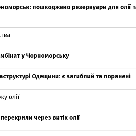
рноморськ: пошкоджено резервуари для олії т
ства
омбінат у Чорноморську
аструктурі Одещини: є загиблий та поранені
ку олії
перекрили через витік олії