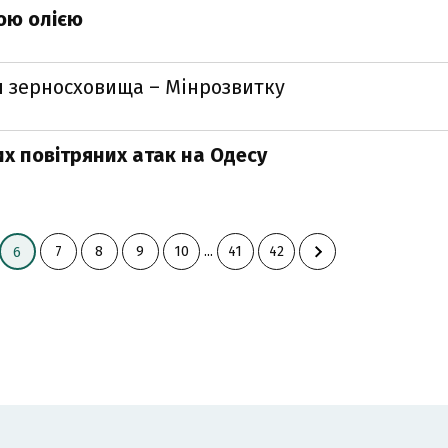
кою олією
я зерносховища – Мінрозвитку
х повітряних атак на Одесу
7
8
9
10
...
41
42
6