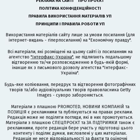
РЕКЛАМА НА САЙТІ
ПРО ПРОЄКТ
ПОЛІТИКА КОНФІДЕНЦІЙНОСТІ
ПРАВИЛА ВИКОРИСТАННЯ МАТЕРІАЛІВ УП
ПРИНЦИПИ І ПРАВИЛА РОБОТИ УП
Використання матеріалів сайту лише за умови посилання (для
інтернет-видань - гіперпосилання) на "Економічну правду".
Всі матеріали, які розміщені на цьому сайті із посиланням на
агентство
"Інтерфакс-Україна"
, не підлягають подальшому
відтворенню та/чи розповсюдженню в будь-якій формі,
інакше як з письмового дозволу агентства "Інтерфакс-
Україна".
Будь-яке копіювання, передрук та відтворення фотографічних
творів та/або аудіовізуальних творів правовласника Getty
Images - суворо забороняється.
Матеріали з плашкою PROMOTED, НОВИНИ КОМПАНІЙ та
ПОЗИЦІЯ є рекламними та публікуються на правах реклами.
Редакція може не поділяти погляди, які в них промотуються.
Матеріали з плашкою СПЕЦПРОЄКТ та ЗА ПІДТРИМКИ також є
рекламними, проте редакція бере участь у підготовці цього
контенту і поділяє думки, висловлені у цих матеріалах.
Редакція не несе відповідальності за факти та оціночні