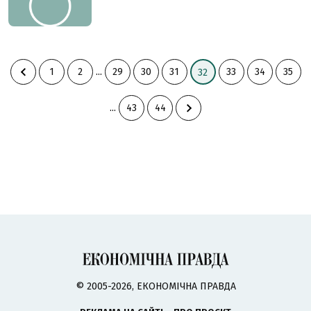
1
2
...
29
30
31
33
34
35
32
...
43
44
© 2005-2026, ЕКОНОМІЧНА ПРАВДА