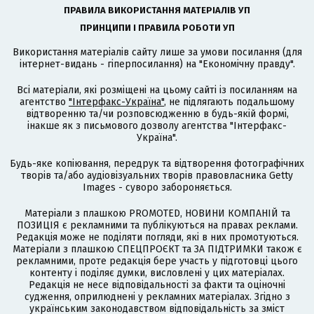
ПРАВИЛА ВИКОРИСТАННЯ МАТЕРІАЛІВ УП
ПРИНЦИПИ І ПРАВИЛА РОБОТИ УП
Використання матеріалів сайту лише за умови посилання (для
інтернет-видань - гіперпосилання) на "Економічну правду".
Всі матеріали, які розміщені на цьому сайті із посиланням на
агентство
"Інтерфакс-Україна"
, не підлягають подальшому
відтворенню та/чи розповсюдженню в будь-якій формі,
інакше як з письмового дозволу агентства "Інтерфакс-
Україна".
Будь-яке копіювання, передрук та відтворення фотографічних
творів та/або аудіовізуальних творів правовласника Getty
Images - суворо забороняється.
Матеріали з плашкою PROMOTED, НОВИНИ КОМПАНІЙ та
ПОЗИЦІЯ є рекламними та публікуються на правах реклами.
Редакція може не поділяти погляди, які в них промотуються.
Матеріали з плашкою СПЕЦПРОЄКТ та ЗА ПІДТРИМКИ також є
рекламними, проте редакція бере участь у підготовці цього
контенту і поділяє думки, висловлені у цих матеріалах.
Редакція не несе відповідальності за факти та оціночні
судження, оприлюднені у рекламних матеріалах. Згідно з
українським законодавством відповідальність за зміст