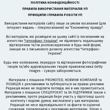
ПОЛІТИКА КОНФІДЕНЦІЙНОСТІ
ПРАВИЛА ВИКОРИСТАННЯ МАТЕРІАЛІВ УП
ПРИНЦИПИ І ПРАВИЛА РОБОТИ УП
Використання матеріалів сайту лише за умови посилання (для
інтернет-видань - гіперпосилання) на "Економічну правду".
Всі матеріали, які розміщені на цьому сайті із посиланням на
агентство
"Інтерфакс-Україна"
, не підлягають подальшому
відтворенню та/чи розповсюдженню в будь-якій формі,
інакше як з письмового дозволу агентства "Інтерфакс-
Україна".
Будь-яке копіювання, передрук та відтворення фотографічних
творів та/або аудіовізуальних творів правовласника Getty
Images - суворо забороняється.
Матеріали з плашкою PROMOTED, НОВИНИ КОМПАНІЙ та
ПОЗИЦІЯ є рекламними та публікуються на правах реклами.
Редакція може не поділяти погляди, які в них промотуються.
Матеріали з плашкою СПЕЦПРОЄКТ та ЗА ПІДТРИМКИ також є
рекламними, проте редакція бере участь у підготовці цього
контенту і поділяє думки, висловлені у цих матеріалах.
Редакція не несе відповідальності за факти та оціночні
судження, оприлюднені у рекламних матеріалах. Згідно з