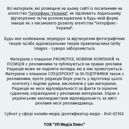
Всі матеріали, які розміщені на цьому сайті із посиланням на
агентство
"Інтерфакс-Україна"
, не підлягають подальшому
відтворенню та/чи розповсюдженню в будь-якій формі,
інакше як з письмового дозволу агентства "Інтерфакс-
Україна".
Будь-яке копіювання, передрук та відтворення фотографічних
творів та/або аудіовізуальних творів правовласника Getty
Images - суворо забороняється.
Матеріали з плашкою PROMOTED, НОВИНИ КОМПАНІЙ та
ПОЗИЦІЯ є рекламними та публікуються на правах реклами.
Редакція може не поділяти погляди, які в них промотуються.
Матеріали з плашкою СПЕЦПРОЄКТ та ЗА ПІДТРИМКИ також є
рекламними, проте редакція бере участь у підготовці цього
контенту і поділяє думки, висловлені у цих матеріалах.
Редакція не несе відповідальності за факти та оціночні
судження, оприлюднені у рекламних матеріалах. Згідно з
українським законодавством відповідальність за зміст
реклами несе рекламодавець.
Cубєкт у сфері онлайн-медіа; ідентифікатор медіа - R40-02163.
ТОВ "УП Медіа Плюс"