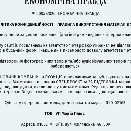
© 2005-2026, ЕКОНОМІЧНА ПРАВДА
ЛІТИКА КОНФІДЕНЦІЙНОСТІ
ПРАВИЛА ВИКОРИСТАННЯ МАТЕРІАЛІВ 
айту лише за умови посилання (для інтернет-видань - гіперпосиланн
му сайті із посиланням на агентство
"Інтерфакс-Україна"
, не підля
 будь-якій формі, інакше як з письмового дозволу агентства "Ін
відтворення фотографічних творів та/або аудіовізуальних творів п
забороняється.
НОВИНИ КОМПАНІЙ та ПОЗИЦІЯ є рекламними та публікуються на п
туються. Матеріали з плашкою СПЕЦПРОЄКТ та ЗА ПІДТРИМКИ також
 і поділяє думки, висловлені у цих матеріалах. Редакція не несе ві
атеріалах. Згідно з українським законодавством відповідальність 
Cубєкт у сфері онлайн-медіа; ідентифікатор медіа - R40-02163.
ТОВ "УП Медіа Плюс"
Адреса: 01032, м. Київ, вул. Жилянська, 48, 50А