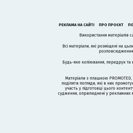
РЕКЛАМА НА САЙТІ
ПРО ПРОЄКТ
ПО
Використання матеріалів с
Всі матеріали, які розміщені на цьо
розповсюдженню в
Будь-яке копіювання, передрук та 
Матеріали з плашкою PROMOTED, 
поділяти погляди, які в них промо
участь у підготовці цього контенту
судження, оприлюднені у рекламних м