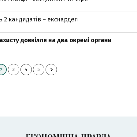
ь 2 кандидатів – екснардеп
ахисту довкілля на два окремі органи
3
4
5
2