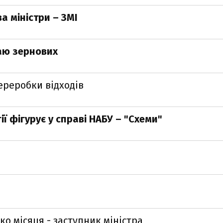
 міністри – ЗМІ
аю зернових
ереробки відходів
 фігурує у справі НАБУ – "Схеми"
о місяця - заступник міністра