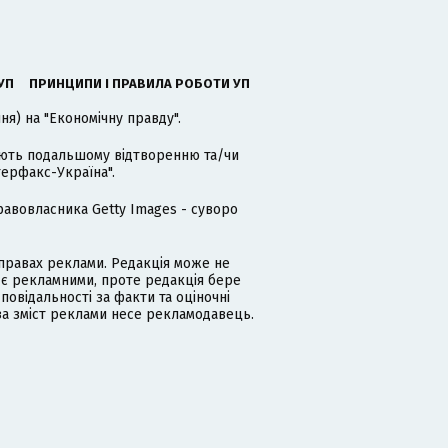
УП
ПРИНЦИПИ І ПРАВИЛА РОБОТИ УП
я) на "Економічну правду".
гають подальшому відтворенню та/чи
терфакс-Україна".
равовласника Getty Images - суворо
равах реклами. Редакція може не
 є рекламними, проте редакція бере
дповідальності за факти та оціночні
за зміст реклами несе рекламодавець.