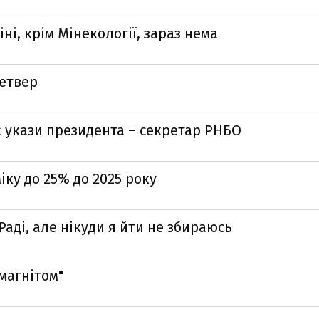
ні, крім Мінекології, зараз нема
четвер
є укази президента – секретар РНБО
ку до 25% до 2025 року
Раді, але нікуди я йти не збираюсь
магнітом"