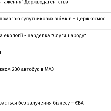
антаження" Держводагентства
помогою супутникових знімків – Держкосмос
 екології - нардепка "Слуги народу"
я
євом 200 автобусів МАЗ
ається без залучення бізнесу – ЄБА