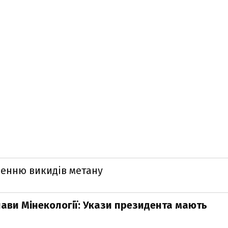
ченню викидів метану
ави Мінекології: Укази президента мають