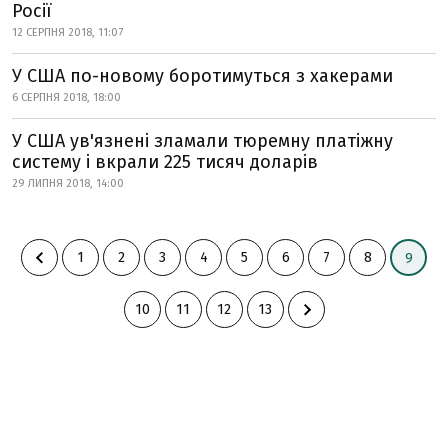
Росії
12 СЕРПНЯ 2018, 11:07
У США по-новому боротимуться з хакерами
6 СЕРПНЯ 2018, 18:00
У США ув'язнені зламали тюремну платіжну
систему і вкрали 225 тисяч доларів
29 ЛИПНЯ 2018, 14:00
1
2
3
4
5
6
7
8
9
10
11
12
13