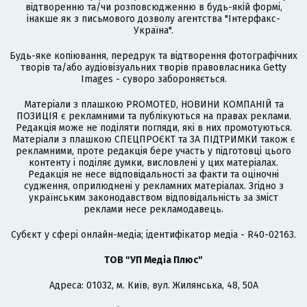
відтворенню та/чи розповсюдженню в будь-якій формі,
інакше як з письмового дозволу агентства "Інтерфакс-
Україна".
Будь-яке копіювання, передрук та відтворення фотографічних
творів та/або аудіовізуальних творів правовласника Getty
Images - суворо забороняється.
Матеріали з плашкою PROMOTED, НОВИНИ КОМПАНІЙ та
ПОЗИЦІЯ є рекламними та публікуються на правах реклами.
Редакція може не поділяти погляди, які в них промотуються.
Матеріали з плашкою СПЕЦПРОЄКТ та ЗА ПІДТРИМКИ також є
рекламними, проте редакція бере участь у підготовці цього
контенту і поділяє думки, висловлені у цих матеріалах.
Редакція не несе відповідальності за факти та оціночні
судження, оприлюднені у рекламних матеріалах. Згідно з
українським законодавством відповідальність за зміст
реклами несе рекламодавець.
Cубєкт у сфері онлайн-медіа; ідентифікатор медіа - R40-02163.
ТОВ "УП Медіа Плюс"
Адреса: 01032, м. Київ, вул. Жилянська, 48, 50А