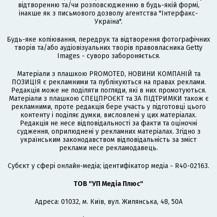
відтворенню та/чи розповсюдженню в будь-якій формі,
інакше як з письмового дозволу агентства "Інтерфакс-
Україна".
Будь-яке копіювання, передрук та відтворення фотографічних
творів та/або аудіовізуальних творів правовласника Getty
Images - суворо забороняється.
Матеріали з плашкою PROMOTED, НОВИНИ КОМПАНІЙ та
ПОЗИЦІЯ є рекламними та публікуються на правах реклами.
Редакція може не поділяти погляди, які в них промотуються.
Матеріали з плашкою СПЕЦПРОЄКТ та ЗА ПІДТРИМКИ також є
рекламними, проте редакція бере участь у підготовці цього
контенту і поділяє думки, висловлені у цих матеріалах.
Редакція не несе відповідальності за факти та оціночні
судження, оприлюднені у рекламних матеріалах. Згідно з
українським законодавством відповідальність за зміст
реклами несе рекламодавець.
Cубєкт у сфері онлайн-медіа; ідентифікатор медіа - R40-02163.
ТОВ "УП Медіа Плюс"
Адреса: 01032, м. Київ, вул. Жилянська, 48, 50А