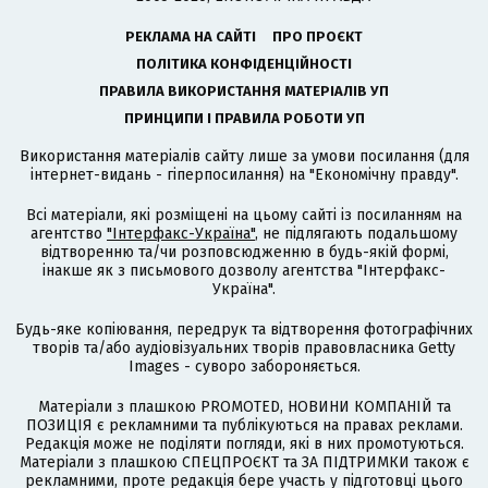
РЕКЛАМА НА САЙТІ
ПРО ПРОЄКТ
ПОЛІТИКА КОНФІДЕНЦІЙНОСТІ
ПРАВИЛА ВИКОРИСТАННЯ МАТЕРІАЛІВ УП
ПРИНЦИПИ І ПРАВИЛА РОБОТИ УП
Використання матеріалів сайту лише за умови посилання (для
інтернет-видань - гіперпосилання) на "Економічну правду".
Всі матеріали, які розміщені на цьому сайті із посиланням на
агентство
"Інтерфакс-Україна"
, не підлягають подальшому
відтворенню та/чи розповсюдженню в будь-якій формі,
інакше як з письмового дозволу агентства "Інтерфакс-
Україна".
Будь-яке копіювання, передрук та відтворення фотографічних
творів та/або аудіовізуальних творів правовласника Getty
Images - суворо забороняється.
Матеріали з плашкою PROMOTED, НОВИНИ КОМПАНІЙ та
ПОЗИЦІЯ є рекламними та публікуються на правах реклами.
Редакція може не поділяти погляди, які в них промотуються.
Матеріали з плашкою СПЕЦПРОЄКТ та ЗА ПІДТРИМКИ також є
рекламними, проте редакція бере участь у підготовці цього