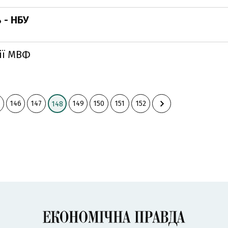
 - НБУ
ії МВФ
146
147
149
150
151
152
148