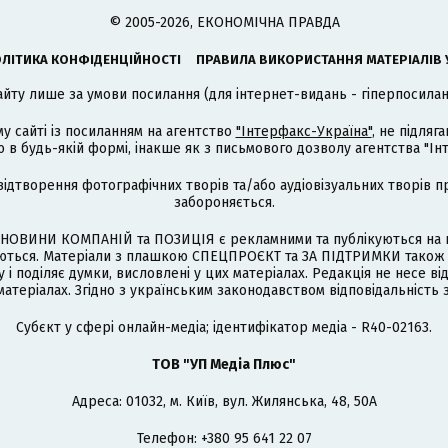
© 2005-2026, ЕКОНОМІЧНА ПРАВДА
ЛІТИКА КОНФІДЕНЦІЙНОСТІ
ПРАВИЛА ВИКОРИСТАННЯ МАТЕРІАЛІВ 
айту лише за умови посилання (для інтернет-видань - гіперпосиланн
му сайті із посиланням на агентство
"Інтерфакс-Україна"
, не підля
 будь-якій формі, інакше як з письмового дозволу агентства "Ін
відтворення фотографічних творів та/або аудіовізуальних творів п
забороняється.
НОВИНИ КОМПАНІЙ та ПОЗИЦІЯ є рекламними та публікуються на п
туються. Матеріали з плашкою СПЕЦПРОЄКТ та ЗА ПІДТРИМКИ також
 і поділяє думки, висловлені у цих матеріалах. Редакція не несе ві
атеріалах. Згідно з українським законодавством відповідальність 
Cубєкт у сфері онлайн-медіа; ідентифікатор медіа - R40-02163.
ТОВ "УП Медіа Плюс"
Адреса: 01032, м. Київ, вул. Жилянська, 48, 50А
Телефон: +380 95 641 22 07