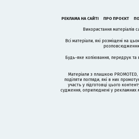
РЕКЛАМА НА САЙТІ
ПРО ПРОЄКТ
ПО
Використання матеріалів с
Всі матеріали, які розміщені на цьо
розповсюдженню в
Будь-яке копіювання, передрук та 
Матеріали з плашкою PROMOTED, 
поділяти погляди, які в них промо
участь у підготовці цього контенту
судження, оприлюднені у рекламних м