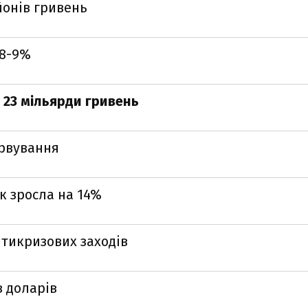
йонів гривень
 8-9%
 23 мільярди гривень
ервування
ік зросла на 14%
нтикризових заходів
в доларів