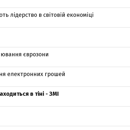
ть лідерство в світовій економіці
лювання єврозони
ння електронних грошей
ходиться в тіні - ЗМІ