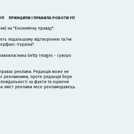
УП
ПРИНЦИПИ І ПРАВИЛА РОБОТИ УП
я) на "Економічну правду".
гають подальшому відтворенню та/чи
терфакс-Україна".
равовласника Getty Images - суворо
равах реклами. Редакція може не
 є рекламними, проте редакція бере
дповідальності за факти та оціночні
за зміст реклами несе рекламодавець.