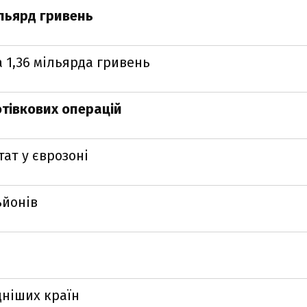
льярд гривень
 1,36 мільярда гривень
тівкових операцій
ат у єврозоні
ьйонів
дніших країн