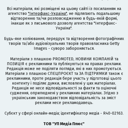
Всі матеріали, які розміщені на цьому сайті із посиланням на
агентство
"Інтерфакс-Україна"
, не підлягають подальшому
відтворенню та/чи розповсюдженню в будь-якій формі,
інакше як з письмового дозволу агентства "Інтерфакс-
Україна".
Будь-яке копіювання, передрук та відтворення фотографічних
творів та/або аудіовізуальних творів правовласника Getty
Images - суворо забороняється.
Матеріали з плашкою PROMOTED, НОВИНИ КОМПАНІЙ та
ПОЗИЦІЯ є рекламними та публікуються на правах реклами.
Редакція може не поділяти погляди, які в них промотуються.
Матеріали з плашкою СПЕЦПРОЄКТ та ЗА ПІДТРИМКИ також є
рекламними, проте редакція бере участь у підготовці цього
контенту і поділяє думки, висловлені у цих матеріалах.
Редакція не несе відповідальності за факти та оціночні
судження, оприлюднені у рекламних матеріалах. Згідно з
українським законодавством відповідальність за зміст
реклами несе рекламодавець.
Cубєкт у сфері онлайн-медіа; ідентифікатор медіа - R40-02163.
ТОВ "УП Медіа Плюс"