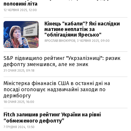
половині літа
12 ЧЕРВНЯ 2025, 12:00
Кінець "кабали"? Які наслідки
матиме неплатіж за
"облігаціями Яресько"
ЯРОСЛАВ ВІНОКУРОВ, 3 ЧЕРВНЯ 2025, 09:00
S&P підвищило рейтинг "Укрзалізниці": ризик
дефолту зменшився, але не зник
31 СІЧНЯ 2025, 09:18
Міністерка фінанасів США в останні дні на
посаді оголошує надзвичайні заходи по
держборгу
18 СІЧНЯ 2025, 16:00
Fitch залишив рейтинг України на рівні
“обмеженого дефолту”
7 ГРУДНЯ 2024, 13:50