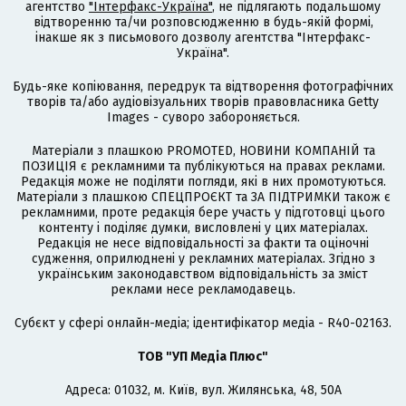
агентство
"Інтерфакс-Україна"
, не підлягають подальшому
відтворенню та/чи розповсюдженню в будь-якій формі,
інакше як з письмового дозволу агентства "Інтерфакс-
Україна".
Будь-яке копіювання, передрук та відтворення фотографічних
творів та/або аудіовізуальних творів правовласника Getty
Images - суворо забороняється.
Матеріали з плашкою PROMOTED, НОВИНИ КОМПАНІЙ та
ПОЗИЦІЯ є рекламними та публікуються на правах реклами.
Редакція може не поділяти погляди, які в них промотуються.
Матеріали з плашкою СПЕЦПРОЄКТ та ЗА ПІДТРИМКИ також є
рекламними, проте редакція бере участь у підготовці цього
контенту і поділяє думки, висловлені у цих матеріалах.
Редакція не несе відповідальності за факти та оціночні
судження, оприлюднені у рекламних матеріалах. Згідно з
українським законодавством відповідальність за зміст
реклами несе рекламодавець.
Cубєкт у сфері онлайн-медіа; ідентифікатор медіа - R40-02163.
ТОВ "УП Медіа Плюс"
Адреса: 01032, м. Київ, вул. Жилянська, 48, 50А