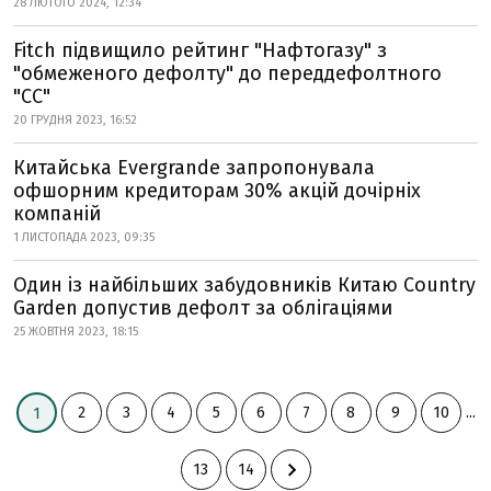
28 ЛЮТОГО 2024, 12:34
Fitch підвищило рейтинг "Нафтогазу" з
"обмеженого дефолту" до переддефолтного
"CC"
20 ГРУДНЯ 2023, 16:52
Китайська Evergrande запропонувала
офшорним кредиторам 30% акцій дочірніх
компаній
1 ЛИСТОПАДА 2023, 09:35
Один із найбільших забудовників Китаю Country
Garden допустив дефолт за облігаціями
25 ЖОВТНЯ 2023, 18:15
2
3
4
5
6
7
8
9
10
...
1
13
14