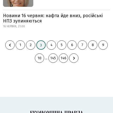
Новини 16 червня: нафта йде вниз, російські
НПЗ зупиняються
16 ЧЕРВНЯ, 21:00
1
2
4
5
6
7
8
9
3
10
...
145
146