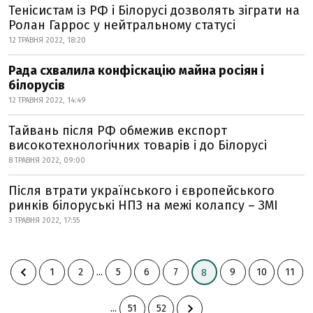
Тенісистам із РФ і Білорусі дозволять зіграти на
Ролан Гаррос у нейтральному статусі
12 ТРАВНЯ 2022, 18:20
Рада схвалила конфіскацію майна росіян і
білорусів
12 ТРАВНЯ 2022, 14:49
Тайвань після РФ обмежив експорт
високотехнологічних товарів і до Білорусі
8 ТРАВНЯ 2022, 09:00
Після втрати українського і європейського
ринків білоруські НПЗ на межі колапсу – ЗМІ
3 ТРАВНЯ 2022, 17:55
1
2
...
5
6
7
9
10
11
8
...
51
52