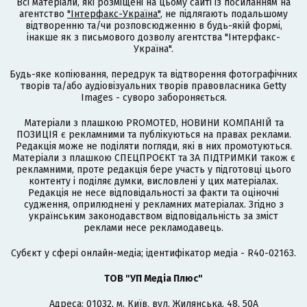
Всі матеріали, які розміщені на цьому сайті із посиланням на
агентство
"Інтерфакс-Україна"
, не підлягають подальшому
відтворенню та/чи розповсюдженню в будь-якій формі,
інакше як з письмового дозволу агентства "Інтерфакс-
Україна".
Будь-яке копіювання, передрук та відтворення фотографічних
творів та/або аудіовізуальних творів правовласника Getty
Images - суворо забороняється.
Матеріали з плашкою PROMOTED, НОВИНИ КОМПАНІЙ та
ПОЗИЦІЯ є рекламними та публікуються на правах реклами.
Редакція може не поділяти погляди, які в них промотуються.
Матеріали з плашкою СПЕЦПРОЄКТ та ЗА ПІДТРИМКИ також є
рекламними, проте редакція бере участь у підготовці цього
контенту і поділяє думки, висловлені у цих матеріалах.
Редакція не несе відповідальності за факти та оціночні
судження, оприлюднені у рекламних матеріалах. Згідно з
українським законодавством відповідальність за зміст
реклами несе рекламодавець.
Cубєкт у сфері онлайн-медіа; ідентифікатор медіа - R40-02163.
ТОВ "УП Медіа Плюс"
Адреса: 01032, м. Київ, вул. Жилянська, 48, 50А