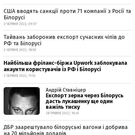
США вводять санкції проти 71 компанії з Росії та
Білорусі
3 ЧЕРВНЯ 2022, 09:57
Тайвань заборонив експорт сучасних чіпів до
РФ та Білорусі
2 ЧЕРВНЯ 2022, 18:50
Найбільша фріланс-біржа Upwork заблокувала
акаунти користувачів із РФ і Білорусі
2 ЧЕРВНЯ 2022, 11:52
Андрій Ставніцер
Експорт зерна через Білорусь
дасть лукашенку ще один
важіль тиску
28 ТРАВНЯ 2022, 16:41
ДБР заарештувало білоруські вагони і добрива
на 20 мільйонів доларів