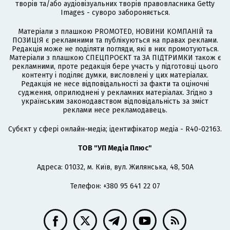
творів та/або аудіовізуальних творів правовласника Getty
Images - суворо забороняється.
Матеріали з плашкою PROMOTED, НОВИНИ КОМПАНІЙ та
ПОЗИЦІЯ є рекламними та публікуються на правах реклами.
Редакція може не поділяти погляди, які в них промотуються.
Матеріали з плашкою СПЕЦПРОЄКТ та ЗА ПІДТРИМКИ також є
рекламними, проте редакція бере участь у підготовці цього
контенту і поділяє думки, висловлені у цих матеріалах.
Редакція не несе відповідальності за факти та оціночні
судження, оприлюднені у рекламних матеріалах. Згідно з
українським законодавством відповідальність за зміст
реклами несе рекламодавець.
Cубєкт у сфері онлайн-медіа; ідентифікатор медіа - R40-02163.
ТОВ "УП Медіа Плюс"
Адреса: 01032, м. Київ, вул. Жилянська, 48, 50А
Телефон: +380 95 641 22 07