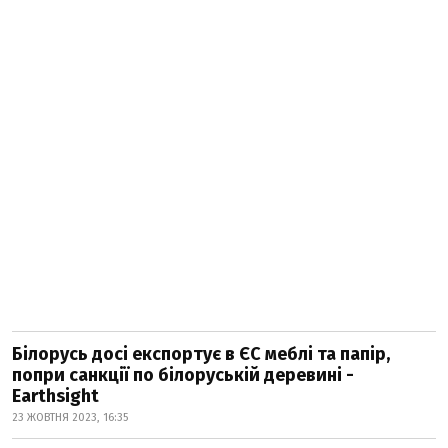
Білорусь досі експортує в ЄС меблі та папір,
попри санкції по білоруській деревині -
Earthsight
23 ЖОВТНЯ 2023, 16:35