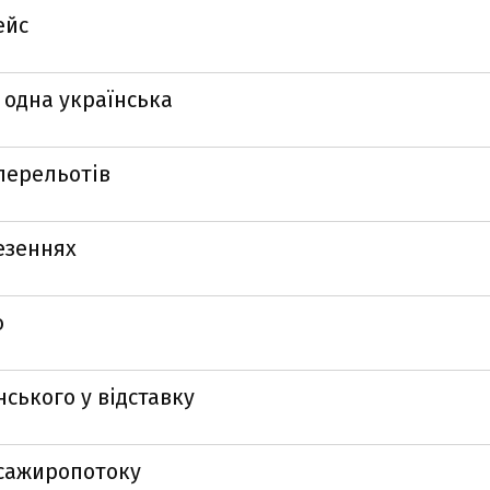
ейс
 одна українська
перельотів
езеннях
ю
ського у відставку
асажиропотоку