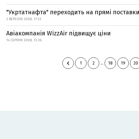
"Укртатнафта" переходить на прямі поставк
2 ВЕРЕСНЯ 2008, 17:33
Авіакомпанія WizzAir підвищує ціни
14 СЕРПНЯ 2008, 13:36
1
2
...
18
19
20