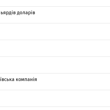
льярдів доларів
иївська компанія