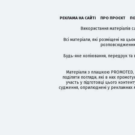
РЕКЛАМА НА САЙТІ
ПРО ПРОЄКТ
ПО
Використання матеріалів с
Всі матеріали, які розміщені на цьо
розповсюдженню в
Будь-яке копіювання, передрук та 
Матеріали з плашкою PROMOTED, 
поділяти погляди, які в них промо
участь у підготовці цього контенту
судження, оприлюднені у рекламних м