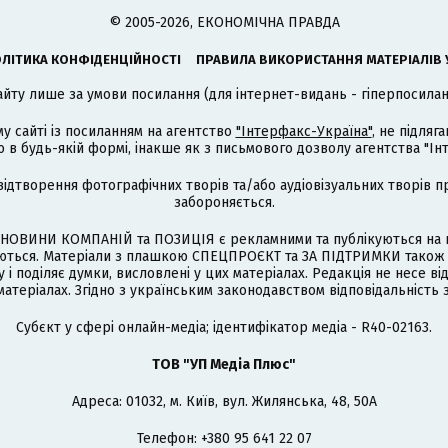
© 2005-2026, ЕКОНОМІЧНА ПРАВДА
ЛІТИКА КОНФІДЕНЦІЙНОСТІ
ПРАВИЛА ВИКОРИСТАННЯ МАТЕРІАЛІВ 
айту лише за умови посилання (для інтернет-видань - гіперпосиланн
му сайті із посиланням на агентство
"Інтерфакс-Україна"
, не підля
 будь-якій формі, інакше як з письмового дозволу агентства "Ін
відтворення фотографічних творів та/або аудіовізуальних творів п
забороняється.
НОВИНИ КОМПАНІЙ та ПОЗИЦІЯ є рекламними та публікуються на п
туються. Матеріали з плашкою СПЕЦПРОЄКТ та ЗА ПІДТРИМКИ також
 і поділяє думки, висловлені у цих матеріалах. Редакція не несе ві
атеріалах. Згідно з українським законодавством відповідальність 
Cубєкт у сфері онлайн-медіа; ідентифікатор медіа - R40-02163.
ТОВ "УП Медіа Плюс"
Адреса: 01032, м. Київ, вул. Жилянська, 48, 50А
Телефон: +380 95 641 22 07