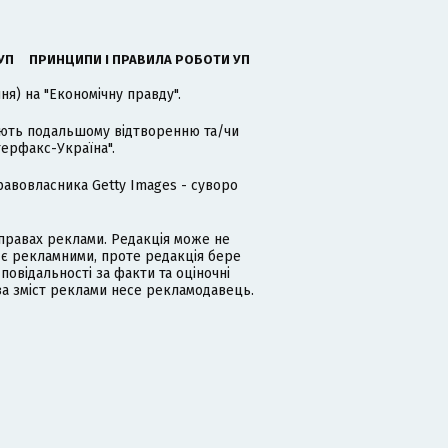
УП
ПРИНЦИПИ І ПРАВИЛА РОБОТИ УП
я) на "Економічну правду".
гають подальшому відтворенню та/чи
терфакс-Україна".
равовласника Getty Images - суворо
равах реклами. Редакція може не
 є рекламними, проте редакція бере
дповідальності за факти та оціночні
за зміст реклами несе рекламодавець.