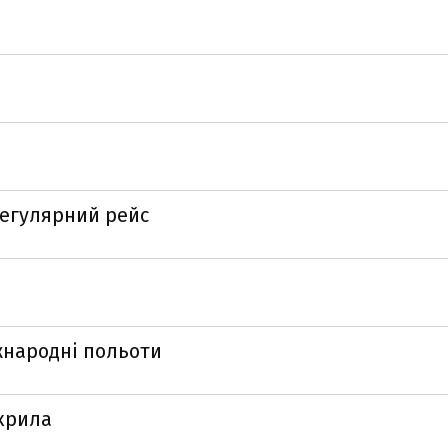
регулярний рейс
іжнародні польоти
 крила