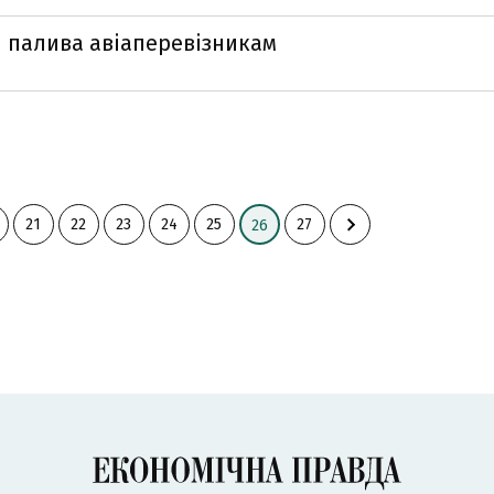
и палива авіаперевізникам
21
22
23
24
25
27
26