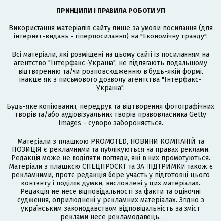
ПРИНЦИПИ І ПРАВИЛА РОБОТИ УП
Використання матеріалів сайту лише за умови посилання (для
інтернет-видань - гіперпосилання) на "Економічну правду".
Всі матеріали, які розміщені на цьому сайті із посиланням на
агентство
"Інтерфакс-Україна"
, не підлягають подальшому
відтворенню та/чи розповсюдженню в будь-якій формі,
інакше як з письмового дозволу агентства "Інтерфакс-
Україна".
Будь-яке копіювання, передрук та відтворення фотографічних
творів та/або аудіовізуальних творів правовласника Getty
Images - суворо забороняється.
Матеріали з плашкою PROMOTED, НОВИНИ КОМПАНІЙ та
ПОЗИЦІЯ є рекламними та публікуються на правах реклами.
Редакція може не поділяти погляди, які в них промотуються.
Матеріали з плашкою СПЕЦПРОЄКТ та ЗА ПІДТРИМКИ також є
рекламними, проте редакція бере участь у підготовці цього
контенту і поділяє думки, висловлені у цих матеріалах.
Редакція не несе відповідальності за факти та оціночні
судження, оприлюднені у рекламних матеріалах. Згідно з
українським законодавством відповідальність за зміст
реклами несе рекламодавець.